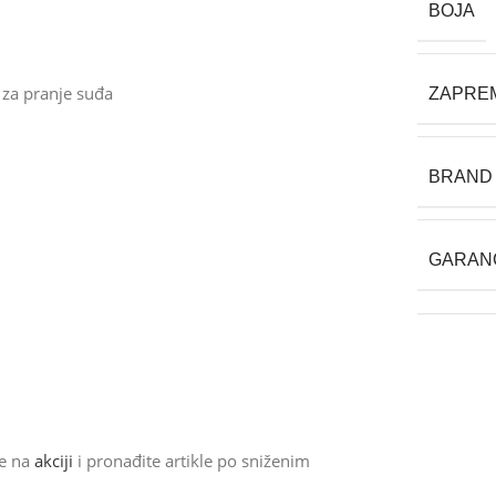
BOJA
i za pranje suđa
ZAPREMI
BRAND
GARAN
de na
akciji
i pronađite artikle po sniženim