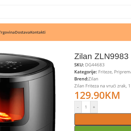
🔥 Pogledajte aktuelne akcije 🔥
Trgovina
Dostava
Kontakti
Zilan ZLN9983
SKU:
DG44683
Kategorije:
Friteze
,
Priprem
Brend:
Zilan
Zilan Friteza na vrući zrak
129.90
KM
-
+