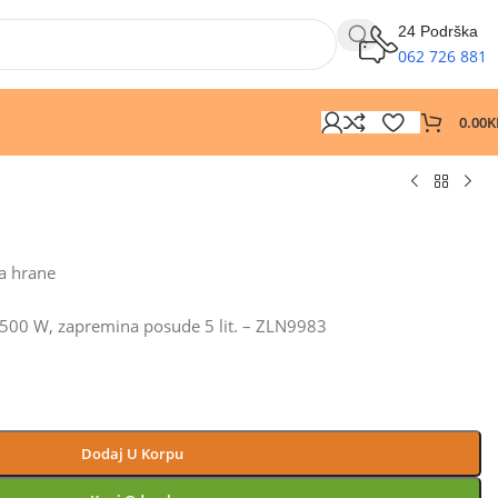
24 Podrška
062 726 881
0.00
K
a hrane
, 1500 W, zapremina posude 5 lit. – ZLN9983
Dodaj U Korpu