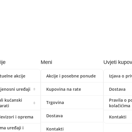
ije
Meni
Uvjeti kupo
tuelne akcije
Akcije i posebne ponude
Izjava o pr
ijenosni uređaji
Kupovina na rate
Dostava
li kućanski
Pravila o p
Trgovina
arati
kolačićima
Dostava
levizori i oprema
Kontakti
ima uređaji i
Kontakti