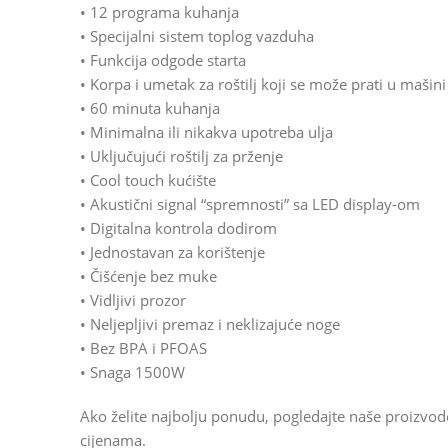
• 12 programa kuhanja
• Specijalni sistem toplog vazduha
• Funkcija odgode starta
• Korpa i umetak za roštilj koji se može prati u mašin
• 60 minuta kuhanja
• Minimalna ili nikakva upotreba ulja
• Uključujući roštilj za prženje
• Cool touch kućište
• Akustični signal “spremnosti” sa LED display-om
• Digitalna kontrola dodirom
• Jednostavan za korištenje
• Čišćenje bez muke
• Vidljivi prozor
• Neljepljivi premaz i neklizajuće noge
• Bez BPA i PFOAS
• Snaga 1500W
Ako želite najbolju ponudu, pogledajte naše proizvo
cijenama.