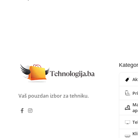
Kategor
Ak
Pr
Vaš pouzdan izbor za tehniku.
Ma
ap
Te
Kl