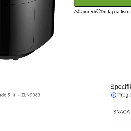
Uporedi
Dodaj na listu 
Specifi
ude 5 lit. – ZLN9983
Pregl
SNAGA 