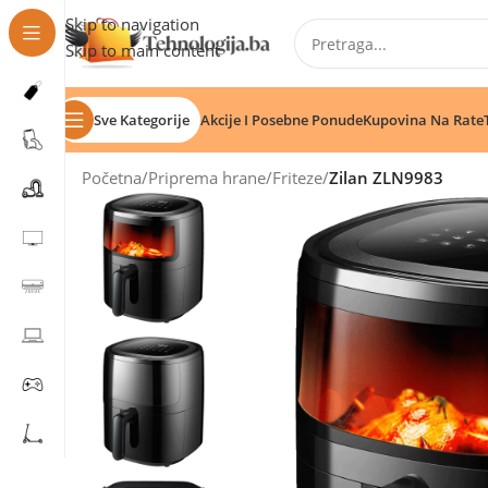
Skip to navigation
Skip to main content
Sve Kategorije
Akcije I Posebne Ponude
Kupovina Na Rate
Početna
/
Priprema hrane
/
Friteze
/
Zilan ZLN9983