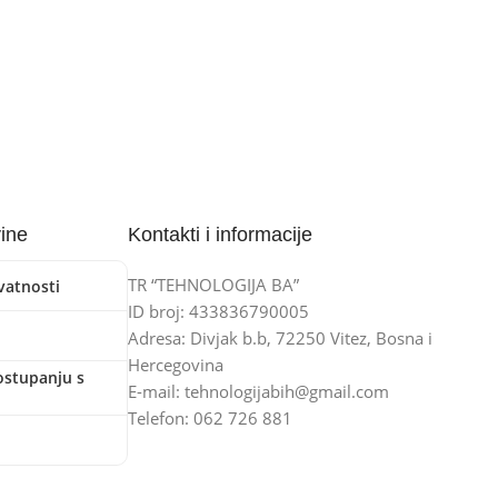
vine
Kontakti i informacije
TR “TEHNOLOGIJA BA”
ivatnosti
ID broj: 433836790005
Adresa: Divjak b.b, 72250 Vitez, Bosna i
Hercegovina
ostupanju s
E-mail: tehnologijabih@gmail.com
Telefon: 062 726 881