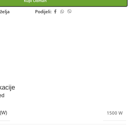
Kupi Odmah
želja
Podijeli:
kacije
ed
1500 W
(W)