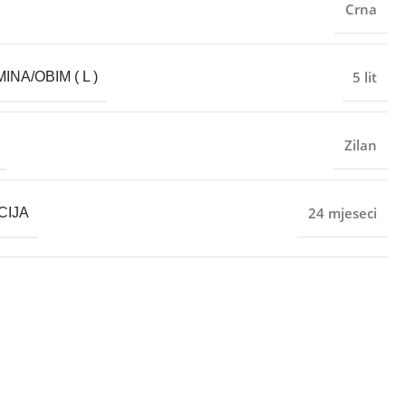
Crna
5 lit
NA/OBIM ( L )
Zilan
24 mjeseci
CIJA