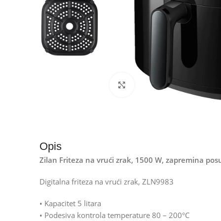
Kliknite za uvećanje
Opis
Zilan Friteza na vrući zrak, 1500 W, zapremina pos
Digitalna friteza na vrući zrak, ZLN9983
• Kapacitet 5 litara
• Podesiva kontrola temperature 80 – 200°C