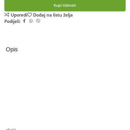
Kupi Odmah
Uporedi
Dodaj na listu želja
Podijeli:
Opis
Zilan Mlin za kafu, 150W – ZLN9280
Mlin za kafu, ZLN9280
• Kapacitet 60 – 70 g
• Nož za mljevenje od nehrđajućeg čelika
• Plastično tijelo
• Prostor za kabel
• Snaga 150W
Ako želite najbolju ponudu, pogledajte naše proizvode na