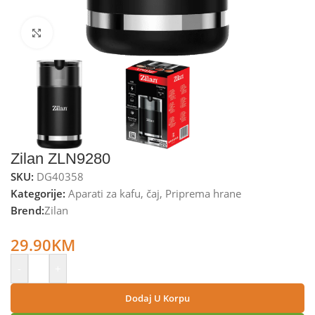
Kliknite za uvećanje
Zilan ZLN9280
SKU:
DG40358
Kategorije:
Aparati za kafu
,
čaj
,
Priprema hrane
Brend:
Zilan
Zilan Mlin za kafu, 150W – ZLN9280
29.90
KM
-
+
Dodaj U Korpu