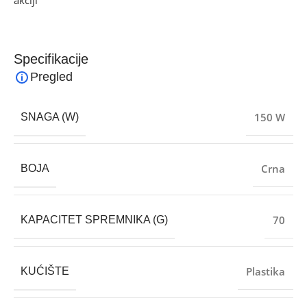
akciji
i pronađite artikle po sniženim cijenama.
Specifikacije
Pregled
150 W
SNAGA (W)
Crna
BOJA
70
KAPACITET SPREMNIKA (G)
Plastika
KUĆIŠTE