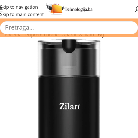
🔥 Pogledajte aktuelne akcije 🔥
Skip to navigation
Skip to main content
Početna
/
Priprema hrane
/
Aparati za kafu
/
čaj