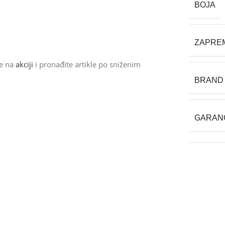
BOJA
ZAPREMI
de na
akciji
i pronađite artikle po sniženim
BRAND
GARAN