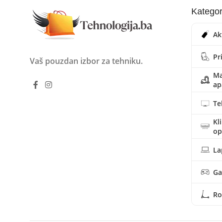
Kategor
Ak
Pr
Vaš pouzdan izbor za tehniku.
Ma
ap
Te
Kl
o
La
Ga
Ro