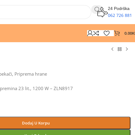
24 Podrška
062 726 881
0.00
K
 pekači
,
Priprema hrane
zapremina 23 lit., 1200 W – ZLN8917
Dodaj U Korpu