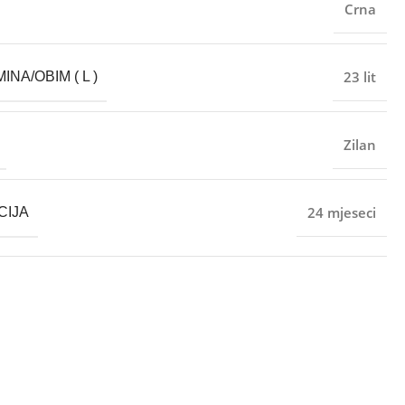
Crna
23 lit
NA/OBIM ( L )
Zilan
24 mjeseci
CIJA