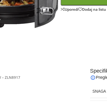
Uporedi
Dodaj na listu 
Specifi
 W – ZLN8917
Pregl
SNAGA 