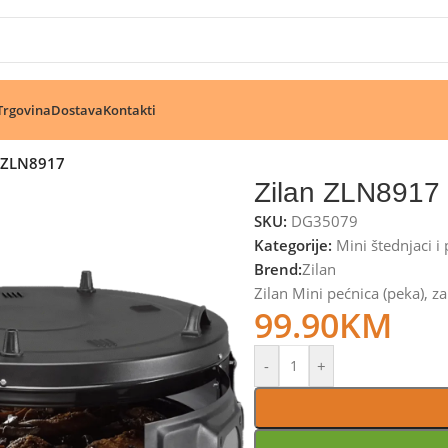
🔥 Pogledajte aktuelne akcije 🔥
Trgovina
Dostava
Kontakti
n ZLN8917
Zilan ZLN8917
SKU:
DG35079
Kategorije:
Mini štednjaci i
Brend:
Zilan
Zilan Mini pećnica (peka), 
99.90
KM
-
+