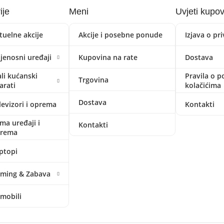
ije
Meni
Uvjeti kupo
tuelne akcije
Akcije i posebne ponude
Izjava o pr
ijenosni uređaji
Kupovina na rate
Dostava
li kućanski
Pravila o p
Trgovina
arati
kolačićima
Dostava
levizori i oprema
Kontakti
ima uređaji i
Kontakti
prema
ptopi
ming & Zabava
mobili