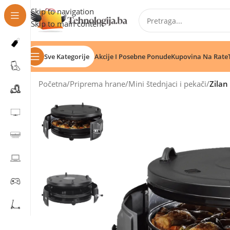
Skip to navigation
Skip to main content
Sve Kategorije
Akcije I Posebne Ponude
Kupovina Na Rate
Početna
/
Priprema hrane
/
Mini štednjaci i pekači
/
Zila