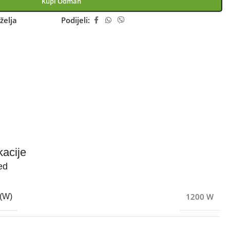
Kupi Odmah
želja
Podijeli:
kacije
ed
1200 W
(W)