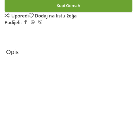
Kupi Odmah
Uporedi
Dodaj na listu želja
Podijeli:
Opis
Zilan Električni Roštilj / Raclette, 2u1, 1400W – ZLN8863
Zilan Raclette ZLN-8863 2-u-1 grill i raclette, 1400 W, za 8
osoba
Zilan ZLN-8863 je električni raclette & grill uređaj idealan
za zajedničke obroke s porodicom i prijateljima. Kombinuje
naturgrill-kamen i anti-prianjajuću aluminijsku ploču za
grillanje i pripremu raznih jela, uključujući meso, povrće ili
raclette sa sirnim nadjevima. Snaga od 1400 W osigurava
brzo zagrijavanje i ravnomjernu distribuciju topline, dok