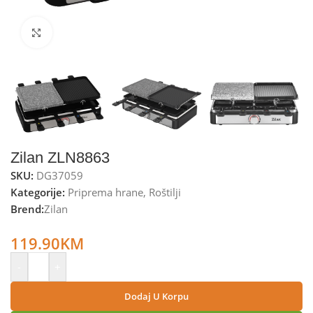
Kliknite za uvećanje
Zilan ZLN8863
SKU:
DG37059
Kategorije:
Priprema hrane
,
Roštilji
Brend:
Zilan
Zilan Električni Roštilj / Raclette, 2u1, 1400W – ZLN8863
119.90
KM
-
+
Dodaj U Korpu