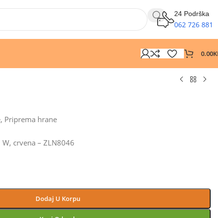
24 Podrška
062 726 881
0.00
K
e
,
Priprema hrane
00 W, crvena – ZLN8046
Dodaj U Korpu