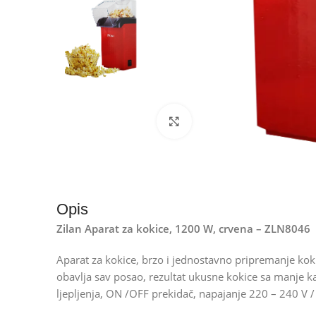
Kliknite za uvećanje
Opis
Zilan Aparat za kokice, 1200 W, crvena – ZLN8046
Aparat za kokice, brzo i jednostavno pripremanje koki
obavlja sav posao, rezultat ukusne kokice sa manje kal
ljepljenja, ON /OFF prekidač, napajanje 220 – 240 V 