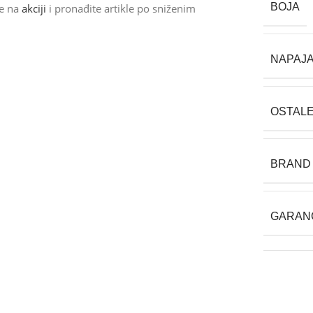
BOJA
de na
akciji
i pronađite artikle po sniženim
NAPAJ
OSTAL
BRAND
GARAN