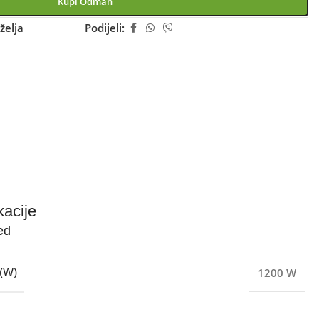
Kupi Odmah
želja
Podijeli:
kacije
ed
1200 W
(W)