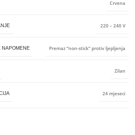
Crvena
220 – 240 V
ANJE
Premaz “non-stick” protiv ljepljenja
E NAPOMENE
Zilan
24 mjeseci
CIJA