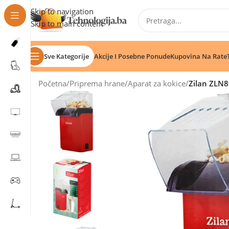
Skip to navigation
Skip to main content
Sve Kategorije
Akcije I Posebne Ponude
Kupovina Na Rate
Početna
/
Priprema hrane
/
Aparat za kokice
/
Zilan ZLN