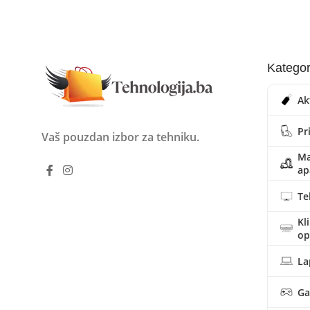
Kategor
Ak
Pr
Vaš pouzdan izbor za tehniku.
Ma
ap
Te
Kl
o
La
Ga