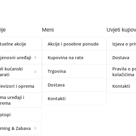
ije
Meni
Uvjeti kupo
tuelne akcije
Akcije i posebne ponude
Izjava o pr
ijenosni uređaji
Kupovina na rate
Dostava
li kućanski
Pravila o p
Trgovina
arati
kolačićima
Dostava
levizori i oprema
Kontakti
ima uređaji i
Kontakti
prema
ptopi
ming & Zabava