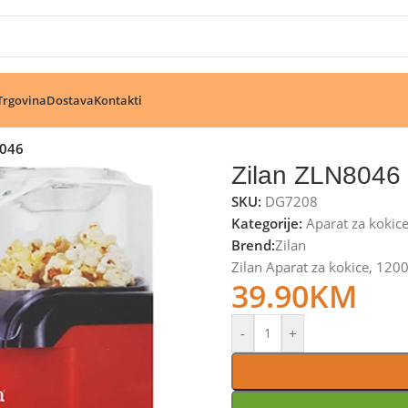
🔥 Pogledajte aktuelne akcije 🔥
Trgovina
Dostava
Kontakti
8046
Zilan ZLN8046
SKU:
DG7208
Kategorije:
Aparat za kokic
Brend:
Zilan
Zilan Aparat za kokice, 12
39.90
KM
-
+