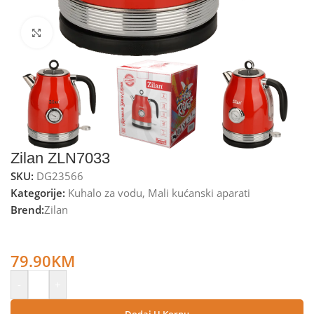
Kliknite za uvećanje
Zilan ZLN7033
SKU:
DG23566
Kategorije:
Kuhalo za vodu
,
Mali kućanski aparati
Brend:
Zilan
Zilan Kuhalo za vodu, zapremina 1.7 l, 2200 W, Retro –
ZLN7033
79.90
KM
-
+