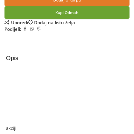
Dodaj U Korpu
Kupi Odmah
Uporedi
Dodaj na listu želja
Podijeli:
Opis
Zilan Kuhalo za vodu, zapremina 1.7 l, 2200 W, Retro –
ZLN7033
Kuhalo za vodu, Retro dizajn, zapremina 1.7 l, snaga 1850
– 2200 W, skriveni grijač, rotacija 360°, indikatorska lapica,
prekidač za automatsko / ručno uključivanje / isključivanje,
zaštita od rada bez vode
Ako želite najbolju ponudu, pogledajte naše proizvode na
akciji
i pronađite artikle po sniženim cijenama.