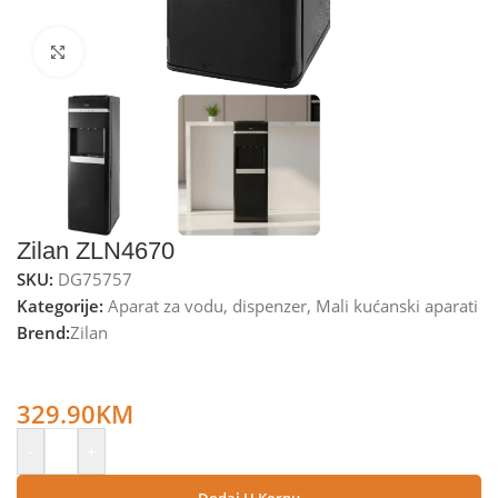
Kliknite za uvećanje
Zilan ZLN4670
SKU:
DG75757
Kategorije:
Aparat za vodu
,
dispenzer
,
Mali kućanski aparati
Brend:
Zilan
Zilan Aparat za vodu/dispenzer, toplo/hladno, 500/85W –
ZLN4670
329.90
KM
-
+