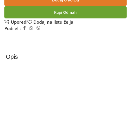
Dodaj U Korpu
Kupi Odmah
Uporedi
Dodaj na listu želja
Podijeli:
Opis
Zilan Aparat za vodu/dispenzer, toplo/hladno, 500/85W
– ZLN4670
Zilan ZLN4670 dispenzer za vodu
Zilan ZLN4670 je praktičan dispenzer za vodu koji
omogućava jednostavno korištenje hladne i tople vode u
domu ili kancelariji. Dizajniran je za upotrebu sa
standardnim bocama za vodu, što omogućava brzo
postavljanje i jednostavno održavanje. Zahvaljujući