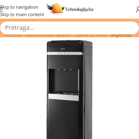
🔥 Pogledajte aktuelne akcije 🔥
Skip to navigation
Skip to main content
Početna
/
Mali kućanski aparati
/
Aparat za vodu
/
dispenzer