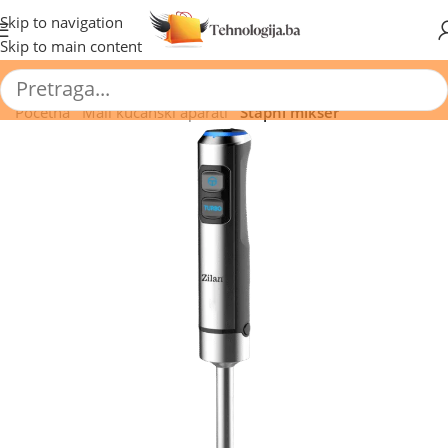
🔥 Pogledajte aktuelne akcije 🔥
Skip to navigation
Skip to main content
Početna
/
Mali kućanski aparati
/
Štapni mikser