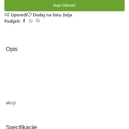
Kupi Odmah
Uporedi
Dodaj na listu želja
Podijeli:
Opis
Zilan Štapni mikser, 850 W, 2 brzine + turbo – ZLN3994
Štapni mikser, snaga motora 850 W, dvije brzine rada,
trubo funkcija, meko podešavanje brzine, tijelo i oštrice od
nehrđajućeg čelika, moderan dizajn sa LED diodama
Ako želite najbolju ponudu, pogledajte naše proizvode na
akciji
i pronađite artikle po sniženim cijenama.
Specifikacije