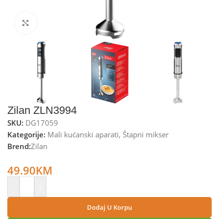
Kliknite za uvećanje
Zilan ZLN3994
SKU:
DG17059
Kategorije:
Mali kućanski aparati
,
Štapni mikser
Brend:
Zilan
Zilan Štapni mikser, 850 W, 2 brzine + turbo – ZLN3994
49.90
KM
-
+
Dodaj U Korpu