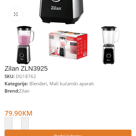
Kliknite za uvećanje
Zilan ZLN3925
SKU:
DG18762
Kategorije:
Blenderi
,
Mali kućanski aparati
Brend:
Zilan
Zilan Blender zapremina 1.5 lit., 1000 W, 2 brzine, staklo,
led – ZLN3925
79.90
KM
-
+