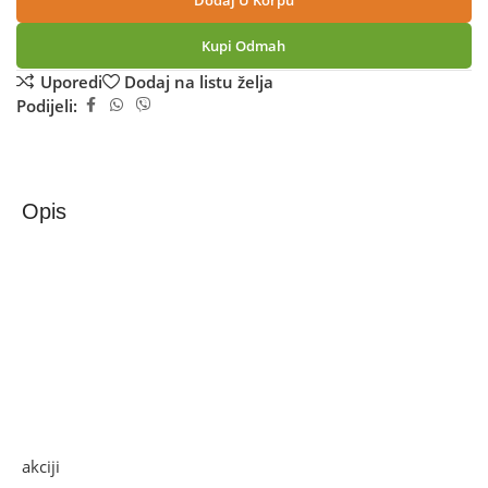
Dodaj U Korpu
Kupi Odmah
Uporedi
Dodaj na listu želja
Podijeli:
Opis
Zilan Blender zapremina 1.5 lit., 1000 W, 2 brzine,
staklo, led – ZLN3925
Blender, snaga motora 1000 W, kapacitet staklene posude
sa poklopcem 1.5 lit., oštrice od nehrđajućeg čelika,
funkcija drobljenja leda, 2 brzine + pulse, neklizajuće
gumene nogice
Ako želite najbolju ponudu, pogledajte naše proizvode na
akciji
i pronađite artikle po sniženim cijenama.