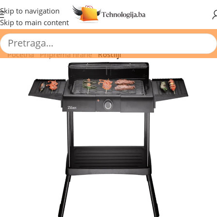
🔥 Pogledajte aktuelne akcije 🔥
Skip to navigation
Skip to main content
Početna
/
Priprema hrane
/
Roštilji