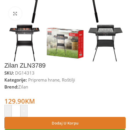
Kliknite za uvećanje
Zilan ZLN3789
SKU:
DG14313
Kategorije:
Priprema hrane
,
Roštilji
Brend:
Zilan
Zilan Električni roštilj, samostojeći, 3400W – ZLN3789
129.90
KM
-
+
Dodaj U Korpu