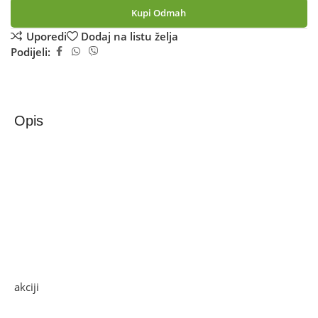
Kupi Odmah
Uporedi
Dodaj na listu želja
Podijeli:
Opis
Zilan Električni roštilj, samostojeći, 3400W – ZLN3789
Električni grill, samostojeći, snaga 2400 W, glatko
podešavanje temperature, grijač od nehrđajućeg čelika sa
termostatom, indikator, odvojivi grijač, posuda za kapanje
ispod rešetke i grijaćeg elementa, podešavanje visine
rešetke u tri opcije, zaštita od vjetra
Ako želite najbolju ponudu, pogledajte naše proizvode na
akciji
i pronađite artikle po sniženim cijenama.