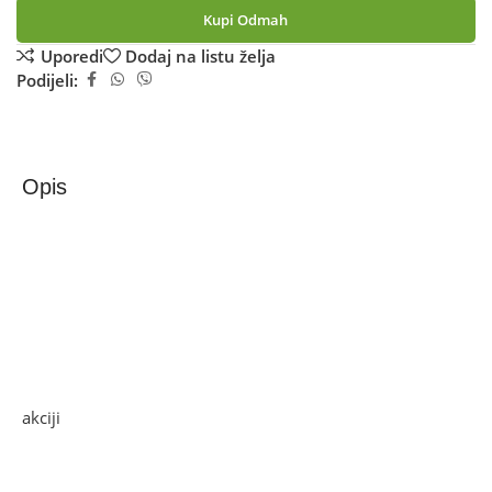
Kupi Odmah
Uporedi
Dodaj na listu želja
Podijeli:
Opis
Zilan Mini pećnica, zapremina 45 l, 2000 W – ZLN3727
Mini pećnica, snaga 2000 W, zapremina 45 lit., podesiva
temperatura pečenja 100 – 230 °C, prekidač za odabir 6
načina rada, 60-minutnim timer sa zvonom, dvostruko
ostakljena vrata
Ako želite najbolju ponudu, pogledajte naše proizvode na
akciji
i pronađite artikle po sniženim cijenama.