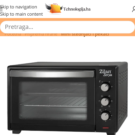
🔥 Pogledajte aktuelne akcije 🔥
Skip to navigation
Skip to main content
Početna
/
Priprema hrane
/
Mini štednjaci i pekači