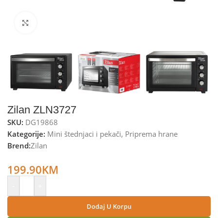
Kliknite za uvećanje
Zilan ZLN3727
SKU:
DG19868
Kategorije:
Mini štednjaci i pekači
,
Priprema hrane
Brend:
Zilan
Zilan Mini pećnica, zapremina 45 l, 2000 W – ZLN3727
199.90
KM
-
+
Dodaj U Korpu