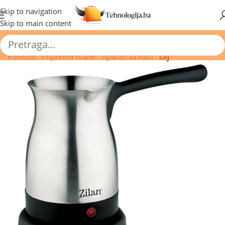
🔥 Pogledajte aktuelne akcije 🔥
Skip to navigation
Skip to main content
Početna
/
Priprema hrane
/
Aparati za kafu
/
čaj