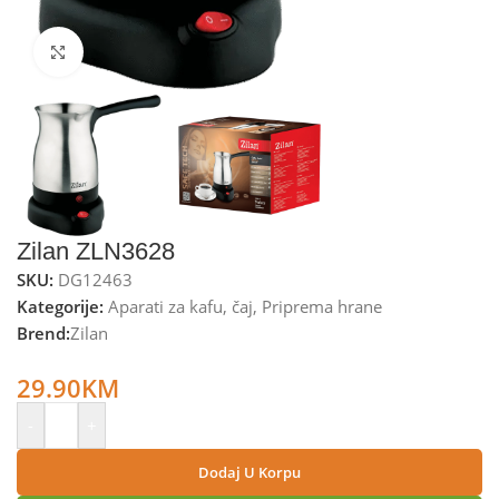
Kliknite za uvećanje
Zilan ZLN3628
SKU:
DG12463
Kategorije:
Aparati za kafu
,
čaj
,
Priprema hrane
Brend:
Zilan
Zilan Kuhalo za kafu, 800W, 0,3 lit., INOX – ZLN3628
29.90
KM
-
+
Dodaj U Korpu