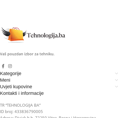
Vaš pouzdan izbor za tehniku.
Kategorije
Meni
Uvjeti kupovine
Kontakti i informacije
TR “TEHNOLOGIJA BA”
ID broj: 433836790005
Adresa: Divjak b.b, 72250 Vitez, Bosna i Hercegovina