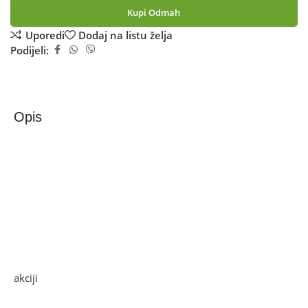
Kupi Odmah
Uporedi
Dodaj na listu želja
Podijeli:
Opis
Zilan Kuhalo za kafu, 800W, 0,3 lit., INOX – ZLN3628
Kuhalo za tursku kavu, snaga 800W, zapremina posude
0,3l, priprema do 4 šalice kave, puna rotacija omogućava
jednostavno rukovanje aparatom, nema zapetljavanja
kabela, skriveni grijač, materijal izrade plastika i metal,
indikator rada
Ako želite najbolju ponudu, pogledajte naše proizvode na
akciji
i pronađite artikle po sniženim cijenama.