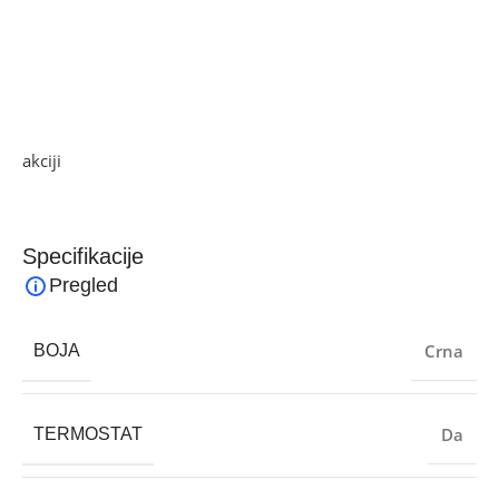
kontrolu nad procesom pečenja. Kombinacija velike
površine, poklopca s termometrom i praktične pepeljare
čini ga funkcionalnim i pouzdanim rješenjem za svaku
vrtnu zabavu.
Ako želite najbolju ponudu, pogledajte naše proizvode na
akciji
i pronađite artikle po sniženim cijenama.
Specifikacije
Pregled
Crna
BOJA
Da
TERMOSTAT