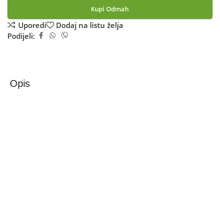
Kupi Odmah
Uporedi
Dodaj na listu želja
Podijeli:
Opis
Zilan Roštilj sa poklopcem na drveni ugalj – ZLN3584
Vrtni roštilj na ugalj XXL s poklopcem, pepeljarom i
termometrom
Vrtni roštilj na ugalj XXL dizajniran je za sve ljubitelje
pravog BBQ užitka na otvorenom. Zahvaljujući velikoj
površini za pečenje, omogućava pripremu većih količina
mesa, ribe ili povrća istovremeno, što ga čini idealnim za
porodična okupljanja i druženja s prijateljima. Opremljen
je poklopcem s ugrađenim termometrom koji omogućava