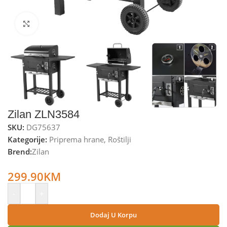
Kliknite za uvećanje
Zilan ZLN3584
SKU:
DG75637
Kategorije:
Priprema hrane
,
Roštilji
Brend:
Zilan
Zilan Roštilj sa poklopcem na drveni ugalj – ZLN3584
299.90
KM
-
+
Dodaj U Korpu