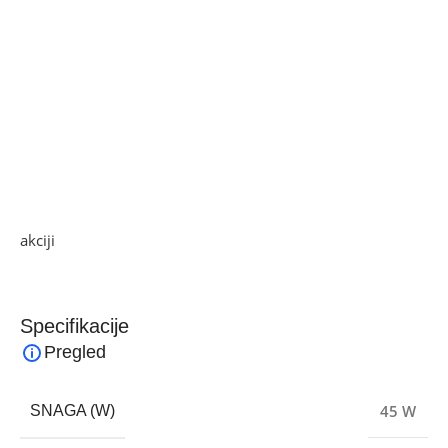
neprestano kreće lijevo / desno do 80°. Ove funkcije mogu
se podesiti preko daljinskog upravljača ili na samom
uređaju.
Snaga 45 W, 3 brzine rada, timer, protok zraka 1787, buka
60 dB max., napajanje 220 – 240 V / 50 Hz
Učinkovit, elegantan, dizajniran stupni ventilator je idealan
za urede, poslovne prostore, domove….
Ako želite najbolju ponudu, pogledajte naše proizvode na
akciji
i pronađite artikle po sniženim cijenama.
Specifikacije
Pregled
45 W
SNAGA (W)