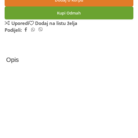
Dodaj U Korpu
Kupi Odmah
Uporedi
Dodaj na listu želja
Podijeli:
Opis
Zilan Ventilator stupni, daljinski upravljač, 45W, 80 cm,
±80° – ZLN3437
Ventilator stupni, rotacioni, efektivan u hlađenju,
jednostavan za postavljanje. Zahvaljujući konstrukciji koja
štedi prostor, maloj masi, integriranoj ručki, ventilator se
može vrlo brzo premjestiti te je znaći prostorno veoma
upotrebljiv. Praktična funkcija timera omogućuje
vremenski upravljivu uporabu koja štedi Vaš novac. Uređaj
ima tri brzine, oscilirajući je. Kod osciliranja ventilator se