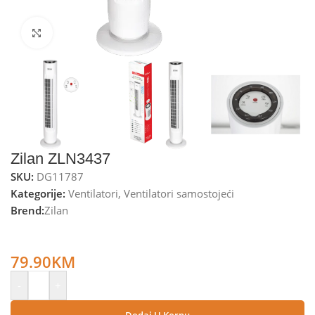
Kliknite za uvećanje
Zilan ZLN3437
SKU:
DG11787
Kategorije:
Ventilatori
,
Ventilatori samostojeći
Brend:
Zilan
Zilan Ventilator stupni, daljinski upravljač, 45W, 80 cm, ±80°
– ZLN3437
79.90
KM
-
+