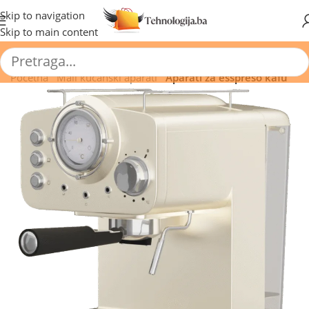
🔥 Pogledajte aktuelne akcije 🔥
Skip to navigation
Skip to main content
Početna
/
Mali kućanski aparati
/
Aparati za esspreso kafu