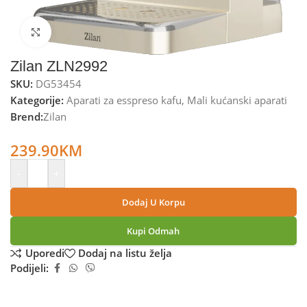
Kliknite za uvećanje
Zilan ZLN2992
SKU:
DG53454
Kategorije:
Aparati za esspreso kafu
,
Mali kućanski aparati
Brend:
Zilan
Zilan Aparat za esspreso kafu, 1100W, Retro – ZLN2992
239.90
KM
-
+
Dodaj U Korpu
Kupi Odmah
Uporedi
Dodaj na listu želja
Podijeli: