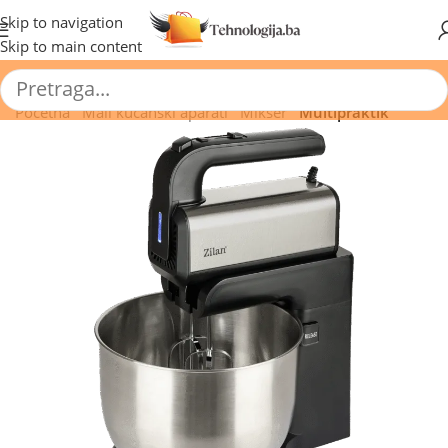
🔥 Pogledajte aktuelne akcije 🔥
Skip to navigation
Skip to main content
Početna
/
Mali kućanski aparati
/
Mikser
/
Multipraktik