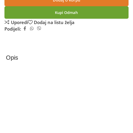
Dodaj U Korpu
Kupi Odmah
Uporedi
Dodaj na listu želja
Podijeli:
Opis
Zilan Mikser sa posudom, 5 brzina+pulse, 3.5 lit., 500 W
– ZLN2952
Zilan ZLN2952 ručni mikser s posudom
Zilan ZLN2952 je praktičan ručni mikser koji dolazi s
dodatnom posudom, namijenjen za svakodnevnu
pripremu tijesta, bjelanjaka, krema i drugih kulinarskih
smjesa. Ovaj model kombinira snagu i jednostavnost
korištenja, omogućavajući ti da brzo i efikasno miješaš