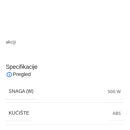
jednostavan uređaj koji olakšava pripremu hrane kod kuće.
Kombinira funkcionalnost miksera i praktičnost posude za
miješanje, što ga čini pogodnim za svakodnevnu upotrebu
i raznovrsne kulinarske zadatke.
Ako želite najbolju ponudu, pogledajte naše proizvode na
akciji
i pronađite artikle po sniženim cijenama.
Specifikacije
Pregled
500 W
SNAGA (W)
ABS
KUĆIŠTE