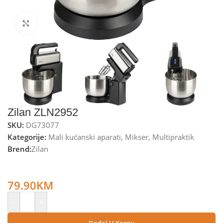
Kliknite za uvećanje
Zilan ZLN2952
SKU:
DG73077
Kategorije:
Mali kućanski aparati
,
Mikser
,
Multipraktik
Brend:
Zilan
Zilan Mikser sa posudom, 5 brzina+pulse, 3.5 lit., 500 W –
ZLN2952
79.90
KM
-
+