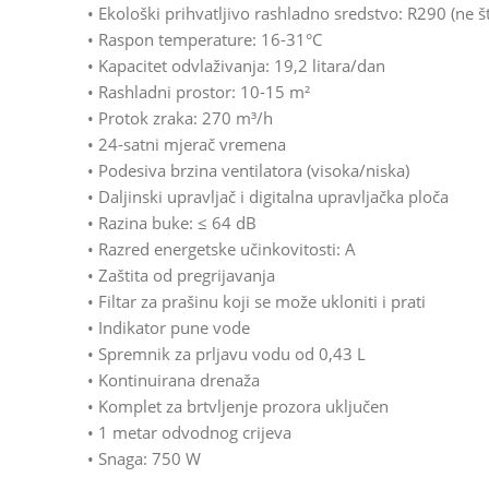
• Ekološki prihvatljivo rashladno sredstvo: R290 (ne
• Raspon temperature: 16-31°C
• Kapacitet odvlaživanja: 19,2 litara/dan
• Rashladni prostor: 10-15 m²
• Protok zraka: 270 m³/h
• 24-satni mjerač vremena
• Podesiva brzina ventilatora (visoka/niska)
• Daljinski upravljač i digitalna upravljačka ploča
• Razina buke: ≤ 64 dB
• Razred energetske učinkovitosti: A
• Zaštita od pregrijavanja
• Filtar za prašinu koji se može ukloniti i prati
• Indikator pune vode
• Spremnik za prljavu vodu od 0,43 L
• Kontinuirana drenaža
• Komplet za brtvljenje prozora uključen
• 1 metar odvodnog crijeva
• Snaga: 750 W