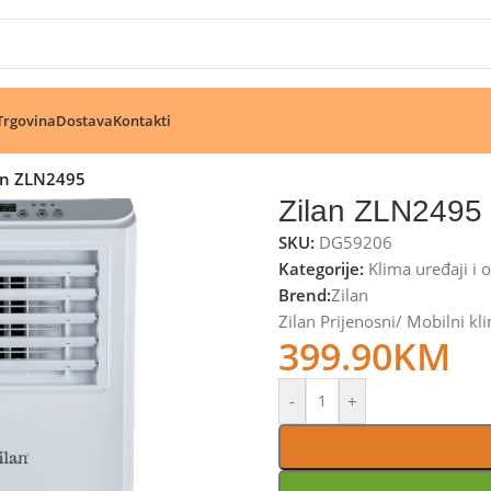
🔥 Pogledajte aktuelne akcije 🔥
Trgovina
Dostava
Kontakti
an ZLN2495
Zilan ZLN2495
SKU:
DG59206
Kategorije:
Klima uređaji i
Brend:
Zilan
Zilan Prijenosni/ Mobilni 
399.90
KM
-
+