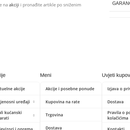
GARAN
de na
akciji
i pronađite artikle po sniženim
ije
Meni
Uvjeti kupo
tuelne akcije
Akcije i posebne ponude
Izjava o pr
ijenosni uređaji
Kupovina na rate
Dostava
li kućanski
Pravila o p
Trgovina
arati
kolačićima
Dostava
levizori i oprema
Kontakti