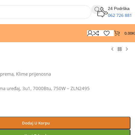
24 Podrška
062 726 881
0.00
K
 oprema
,
Klime prijenosna
klima uređaj, 3u1, 7000Btu, 750W – ZLN2495
Dodaj U Korpu