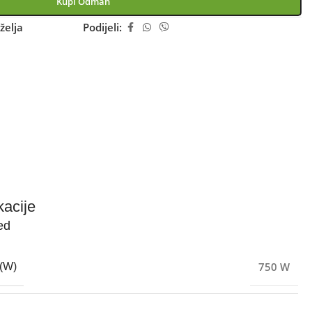
Kupi Odmah
želja
Podijeli:
kacije
ed
750 W
(W)