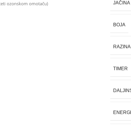
JAČINA 
 šteti ozonskom omotaču)
BOJA
RAZINA
TIMER
DALJIN
ENERGE