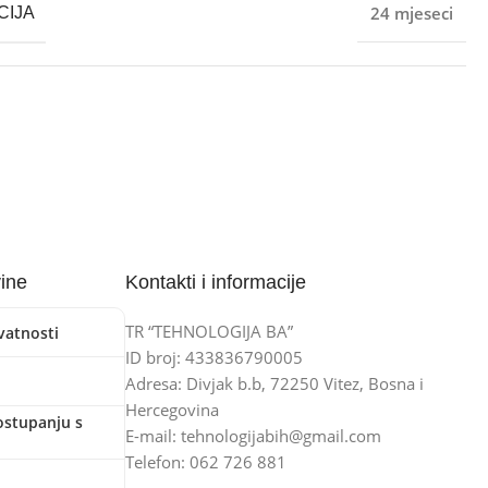
24 mjeseci
CIJA
vine
Kontakti i informacije
TR “TEHNOLOGIJA BA”
ivatnosti
ID broj: 433836790005
Adresa: Divjak b.b, 72250 Vitez, Bosna i
Hercegovina
ostupanju s
E-mail: tehnologijabih@gmail.com
Telefon: 062 726 881