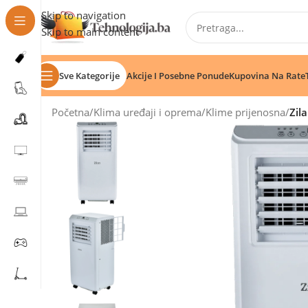
Skip to navigation
Skip to main content
Sve Kategorije
Akcije I Posebne Ponude
Kupovina Na Rate
Početna
/
Klima uređaji i oprema
/
Klime prijenosna
/
Zil