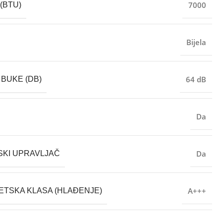
7000
(BTU)
Bijela
64 dB
 BUKE (DB)
Da
Da
SKI UPRAVLJAČ
A+++
TSKA KLASA (HLAĐENJE)