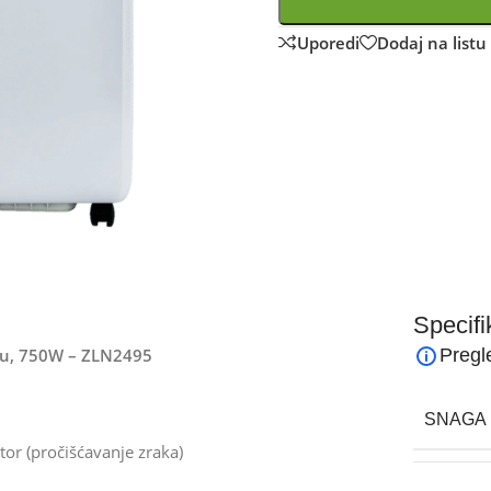
Uporedi
Dodaj na listu 
Specifi
Btu, 750W – ZLN2495
Pregl
SNAGA 
tor (pročišćavanje zraka)