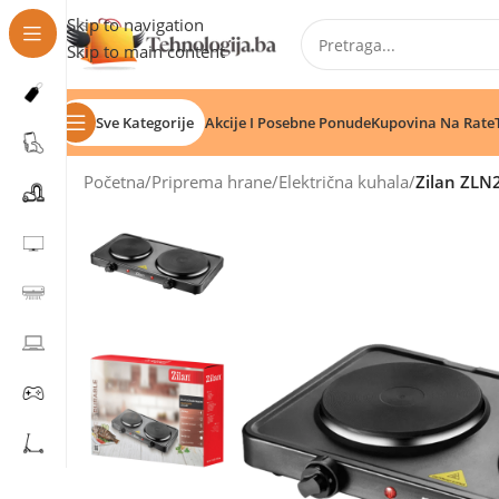
Skip to navigation
Skip to main content
Sve Kategorije
Akcije I Posebne Ponude
Kupovina Na Rate
Početna
/
Priprema hrane
/
Električna kuhala
/
Zilan ZLN