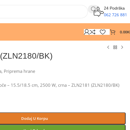
24 Podrška
062 726 881
0.00
K
 (ZLN2180/BK)
a
,
Priprema hrane
 ploče – 15.5/18.5 cm, 2500 W, crna – ZLN2181 (ZLN2180/BK)
Dodaj U Korpu