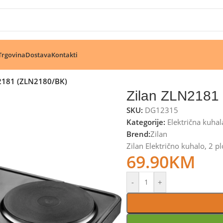
🔥 Pogledajte aktuelne akcije 🔥
Trgovina
Dostava
Kontakti
2181 (ZLN2180/BK)
Zilan ZLN2181
SKU:
DG12315
Kategorije:
Električna kuhal
Brend:
Zilan
Zilan Električno kuhalo, 2
69.90
KM
-
+