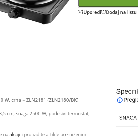
Uporedi
Dodaj na listu 
Specifi
2500 W, crna – ZLN2181 (ZLN2180/BK)
Pregl
18,5 cm, snaga 2500 W, podesivi termostat,
SNAGA 
de na
akciji
i pronađite artikle po sniženim