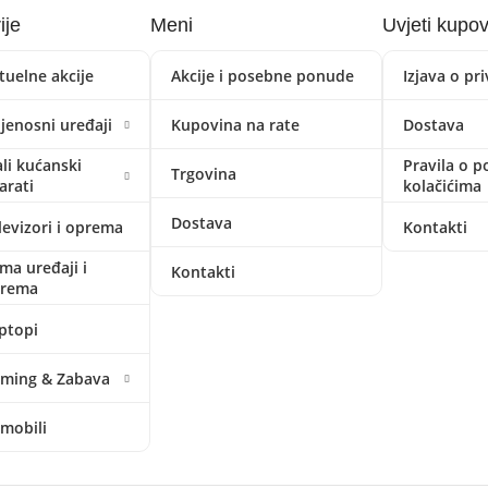
ije
Meni
Uvjeti kupo
tuelne akcije
Akcije i posebne ponude
Izjava o pr
ijenosni uređaji
Kupovina na rate
Dostava
li kućanski
Pravila o p
Trgovina
arati
kolačićima
Dostava
levizori i oprema
Kontakti
ima uređaji i
Kontakti
prema
ptopi
ming & Zabava
mobili