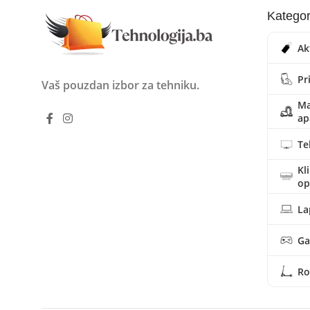
Kategor
Ak
Pr
Vaš pouzdan izbor za tehniku.
Ma
ap
Te
Kl
o
La
Ga
Ro