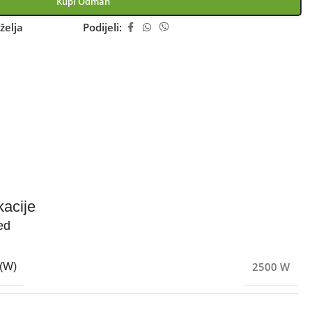
Kupi Odmah
želja
Podijeli:
kacije
ed
2500 W
(W)