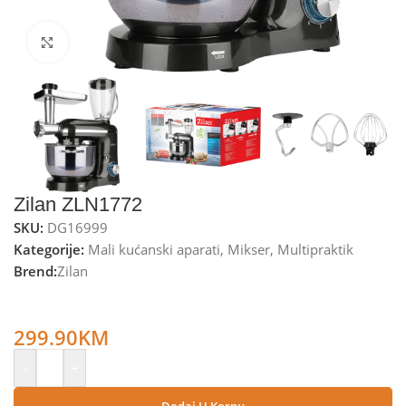
Kliknite za uvećanje
Zilan ZLN1772
SKU:
DG16999
Kategorije:
Mali kućanski aparati
,
Mikser
,
Multipraktik
Brend:
Zilan
Zilan Mikser sa posudom + blender + nastavak za meso,
1400 W – ZLN1772
299.90
KM
-
+