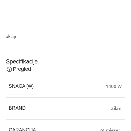
noge, sjećivo fino / srednje / grubo
Pribor: Kuka za tijesto, mlatilica, pjenjača za jaja, staklena
posuda
Ako želite najbolju ponudu, pogledajte naše proizvode na
akciji
i pronađite artikle po sniženim cijenama.
Specifikacije
Pregled
1400 W
SNAGA (W)
Zilan
BRAND
24 mjeseci
GARANCIJA