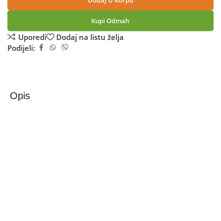
Dodaj U Korpu
Kupi Odmah
Uporedi
Dodaj na listu želja
Podijeli:
Opis
Zilan Mikser sa posudom + blender + nastavak za meso,
1400 W – ZLN1772
Mikser sa posudom, 6 brzina+pulse, 1400 W, zdjela od
nehrđajućeg čelika sa ručkama zapremine 5.5 lit., 6 brzina
+ pulse, polagani početak s pametnom kontrolom PCB -a
za održavanje broja okretaja u minuti, LED indikator,
metalni zupčanici, mehanizam za podizanje sa sigurnosnim
prekidačem, izlazna osovina s konstrukcijom protiv
curenja, staklena posuda 1.5 lit. za blender, protuklizne