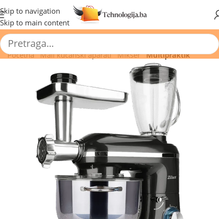
🔥 Pogledajte aktuelne akcije 🔥
Skip to navigation
Skip to main content
Početna
/
Mali kućanski aparati
/
Mikser
/
Multipraktik