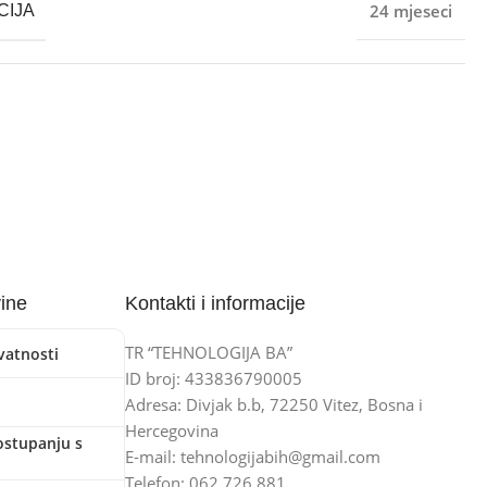
24 mjeseci
CIJA
vine
Kontakti i informacije
TR “TEHNOLOGIJA BA”
ivatnosti
ID broj: 433836790005
Adresa: Divjak b.b, 72250 Vitez, Bosna i
Hercegovina
ostupanju s
E-mail: tehnologijabih@gmail.com
Telefon: 062 726 881