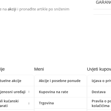
GARAN
de na
akciji
i pronađite artikle po sniženim
ije
Meni
Uvjeti kupo
tuelne akcije
Akcije i posebne ponude
Izjava o pr
ijenosni uređaji
Kupovina na rate
Dostava
li kućanski
Pravila o p
Trgovina
arati
kolačićima