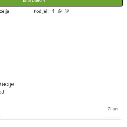
Kupi Odmah
želja
Podijeli:
kacije
ed
Zilan