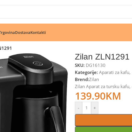
🔥 Pogledajte aktuelne akcije 🔥
Trgovina
Dostava
Kontakti
LN1291
Zilan ZLN1291
SKU:
DG16130
Kategorije:
Aparati za kafu
,
Brend:
Zilan
Zilan Aparat za tursku kafu
139.90
KM
-
+