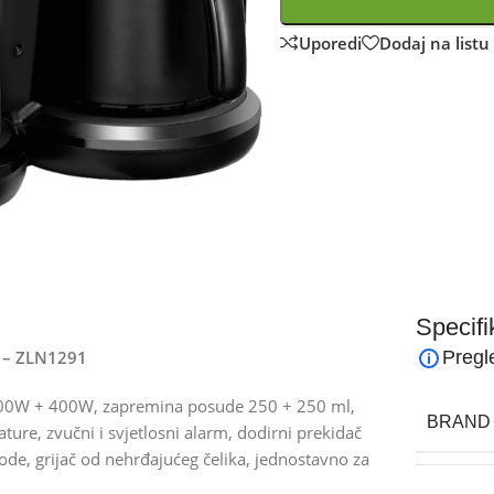
Uporedi
Dodaj na listu 
Specifi
a – ZLN1291
Pregl
 400W + 400W, zapremina posude 250 + 250 ml,
BRAND
ture, zvučni i svjetlosni alarm, dodirni prekidač
vode, grijač od nehrđajućeg čelika, jednostavno za