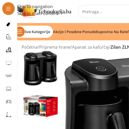
Skip to navigation
Skip to main content
Sve Kategorije
Akcije I Posebne Ponude
Kupovina Na Rate
Početna
/
Priprema hrane
/
Aparati za kafu
/
čaj
/
Zilan Z