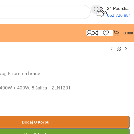
24 Podrška
062 726 881
0.00
K
čaj
,
Priprema hrane
, 400W + 400W, 8 šalica – ZLN1291
Dodaj U Korpu