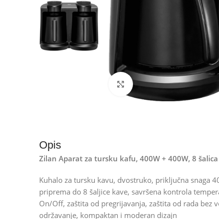
Kliknite za uvećanje
Opis
Zilan Aparat za tursku kafu, 400W + 400W, 8 šalic
Kuhalo za tursku kavu, dvostruko, priključna snaga
priprema do 8 šaljice kave, savršena kontrola tempera
On/Off, zaštita od pregrijavanja, zaštita od rada bez 
održavanje, kompaktan i moderan dizajn