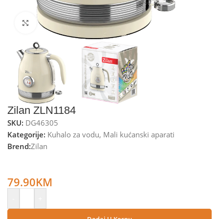
Kliknite za uvećanje
Zilan ZLN1184
SKU:
DG46305
Kategorije:
Kuhalo za vodu
,
Mali kućanski aparati
Brend:
Zilan
Zilan Kuhalo za vodu, zapremina 1.7 l, 2200 W, Retro –
ZLN1184
79.90
KM
-
+