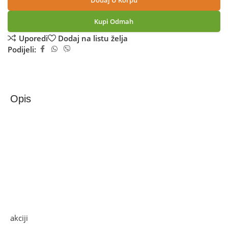
Dodaj U Korpu
Kupi Odmah
Uporedi
Dodaj na listu želja
Podijeli:
Opis
Zilan Kuhalo za vodu, zapremina 1.7 l, 2200 W, Retro –
ZLN1184
Kuhalo za vodu, Retro dizajn, zapremina 1.7 l, snaga 1850
– 2200 W, skriveni grijač, rotacija 360°, indikatorska lapica,
prekidač za automatsko / ručno uključivanje / isključivanje,
zaštita od rada bez vode
Ako želite najbolju ponudu, pogledajte naše proizvode na
akciji
i pronađite artikle po sniženim cijenama.