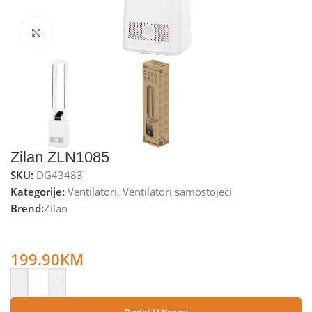
Kliknite za uvećanje
Zilan ZLN1085
SKU:
DG43483
Kategorije:
Ventilatori
,
Ventilatori samostojeći
Brend:
Zilan
Zilan Ventilator stupni, 50W, LED zaslon, 45° oscilacija –
ZLN1085
199.90
KM
-
+