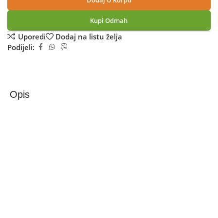
Dodaj U Korpu
Kupi Odmah
Uporedi
Dodaj na listu želja
Podijeli:
Opis
Zilan Ventilator stupni, 50W, LED zaslon, 45° oscilacija –
ZLN1085
Samostojeći ventilator, Zilan, ZLN1085
• Tajmer – 15 sati
• 3 režima rada: natural / sleep / normal
• BLDC MOTOR sa 12 nivoa brzine (DC)
• 45° horizontalna oscilacija
• LED zaslon