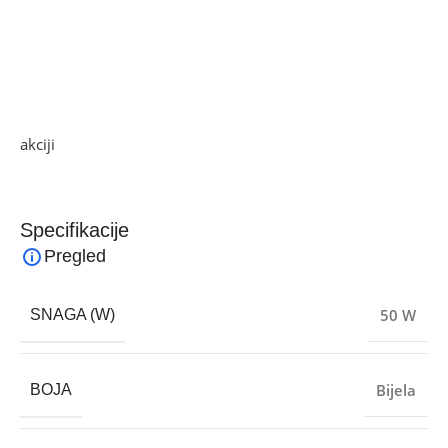
• 180s automatski isključenj ekrana
• Dodirne tipke
• Daljinski upravljač
• Snaga 50 W
Ako želite najbolju ponudu, pogledajte naše proizvode na
akciji
i pronađite artikle po sniženim cijenama.
Specifikacije
Pregled
50 W
SNAGA (W)
Bijela
BOJA