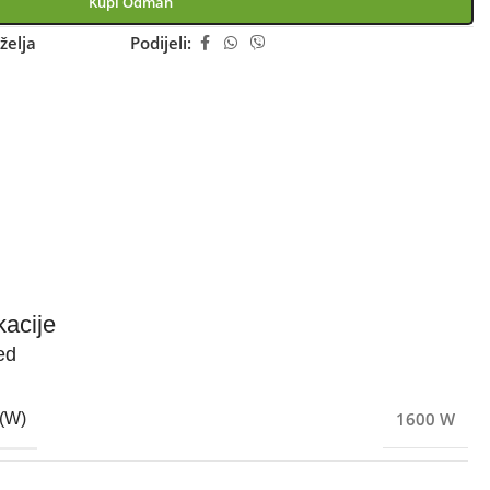
Kupi Odmah
želja
Podijeli:
kacije
ed
1600 W
(W)