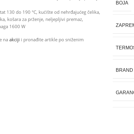
BOJA
stat 130 do 190 °C, kućište od nehrđajućeg čelika,
, košara za prženje, neljepljivi premaz,
ZAPREMI
 snaga 1600 W
de na
akciji
i pronađite artikle po sniženim
TERMO
BRAND
GARAN