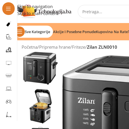
Skip to navigation
Skip to main content
Sve Kategorije
Akcije I Posebne Ponude
Kupovina Na Rate
Početna
/
Priprema hrane
/
Friteze
/
Zilan ZLN0010