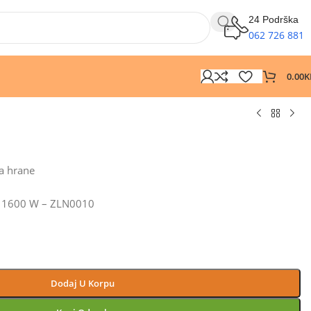
24 Podrška
062 726 881
0.00
K
a hrane
 l, 1600 W – ZLN0010
Dodaj U Korpu