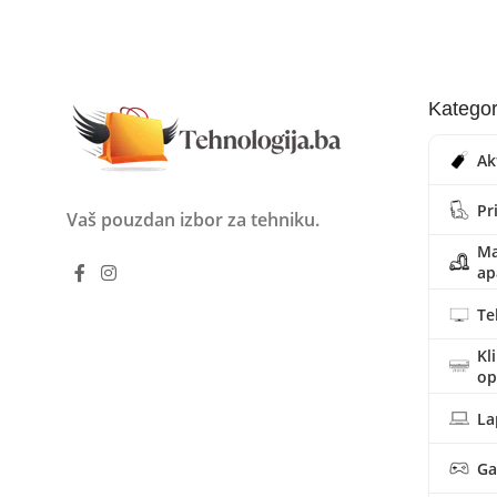
Kategor
Ak
Pr
Vaš pouzdan izbor za tehniku.
Ma
ap
Te
Kl
o
La
Ga