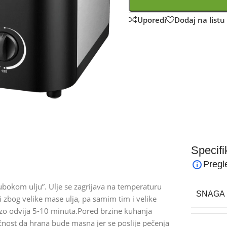
Uporedi
Dodaj na listu 
Specifi
Pregl
“dubokom ulju”. Ulje se zagrijava na temperaturu
SNAGA 
 zbog velike mase ulja, pa samim tim i velike
 brzo odvija 5-10 minuta.Pored brzine kuhanja
ućnost da hrana bude masna jer se poslije pečenja