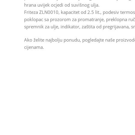
hrana uvijek ocjedi od suvišnog ulja.
Friteza ZLN0010, kapacitet od 2.5 lit., podesiv termo
poklopac sa prozorom za promatranje, preklopna ručka
spremnik za ulje, indikator, zaštita od pregrijavana,
Ako želite najbolju ponudu, pogledajte naše proizvo
cijenama.