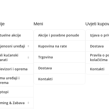
ije
Meni
Uvjeti kupo
tuelne akcije
Akcije i posebne ponude
Izjava o pr
ijenosni uređaji
Kupovina na rate
Dostava
li kućanski
Pravila o p
Trgovina
arati
kolačićima
Dostava
levizori i oprema
Kontakti
ima uređaji i
Kontakti
prema
ptopi
ming & Zabava