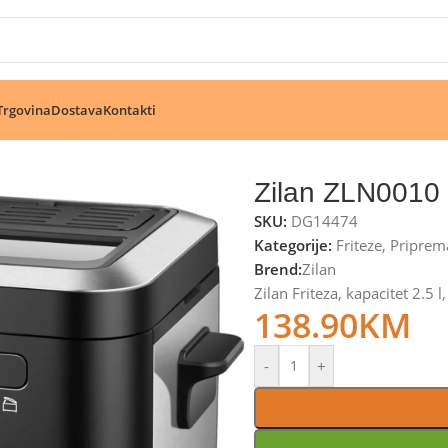
🔥 Pogledajte aktuelne akcije 🔥
Trgovina
Dostava
Kontakti
Zilan ZLN0010
SKU:
DG14474
Kategorije:
Friteze
,
Priprem
Brend:
Zilan
Zilan Friteza, kapacitet 2.5
138.90
KM
-
+