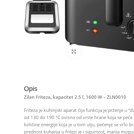
Kliknite za uvećanje
Opis
Zilan Friteza, kapacitet 2.5 l, 1600 W – ZLN0010
Friteza je kuhinjski aparat čija funkcija je prženje u 
od 130 do 190 °C ovisno od vrste hrane koja se peče i
količine energije koja je u tom ulju, pečenje se vrlo
prednost kuhanja u fritezi je i sigurnost, manja mog