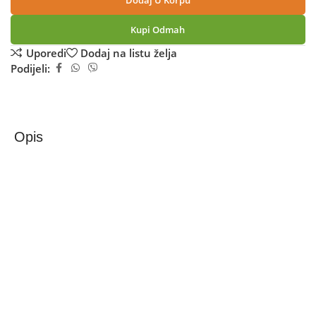
Dodaj U Korpu
Kupi Odmah
Uporedi
Dodaj na listu želja
Podijeli:
Opis
Xiaomi Sjedalo na preklop i podizanje za Xiaomi M365 el.
romobil – Seat Lifting and Folding M365
Sjedalo na preklop i podizanje za Xiaomi M365 električni
romobil
1. Visoko elastičan dizajn opruge, udobnija apsorpcija
udara, veće amortizovanje
2. Vanjski sloj omota od PU kože, vodootporan i
jednostavan za čišćenje, izdržljiv