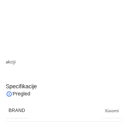
3. Udoban i prozračan, siguran i stabilan, dvostruka
apsorpcija udara
4. Uvlačeći, sklopivi dizajn, jednostavan za instalaciju
5. Materijal: PU koža, metal
6. Za Xiaomi M365
7. Težina: 2700 g
8. Dimenzije: 36 x 20 x 17 cm
Ako želite najbolju ponudu, pogledajte naše proizvode na
akciji
i pronađite artikle po sniženim cijenama.
Specifikacije
Pregled
Xiaomi
BRAND