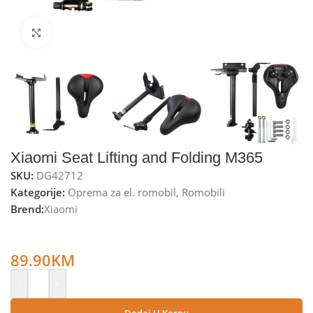
Kliknite za uvećanje
Xiaomi Seat Lifting and Folding M365
SKU:
DG42712
Kategorije:
Oprema za el. romobil
,
Romobili
Brend:
Xiaomi
Xiaomi Sjedalo na preklop i podizanje za Xiaomi M365 el.
romobil – Seat Lifting and Folding M365
89.90
KM
-
+