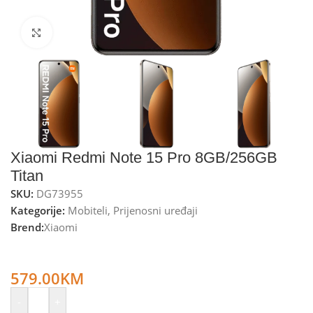
Kliknite za uvećanje
Xiaomi Redmi Note 15 Pro 8GB/256GB
Titan
SKU:
DG73955
Kategorije:
Mobiteli
,
Prijenosni uređaji
Brend:
Xiaomi
Xiaomi Smartphone 6.77”, Octa Core 2.2GHz, RAM 8GB,
200Mpixel – Redmi Note 15 Pro 8GB/256GB Titan
579.00
KM
-
+