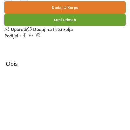
Dodaj U Korpu
Kupi Odmah
Uporedi
Dodaj na listu želja
Podijeli:
Opis
Xiaomi Redmi Note 15 Pro 8GB/256GB Titan
Stvoren za one koji traže više, Redmi Note 15 Pro 4G
donosi vrhunsku tehnologiju u svaki detalj.
Veliki 6.77” AMOLED zaslon s rezolucijom 2392 × 1080 px
pruža izuzetno oštru sliku, dok 120 Hz brzina osvježavanja
osigurava savršeno glatko iskustvo. Uz impresivnih 3200
nita svjetline, sadržaj ostaje kristalno jasan čak i na jakom