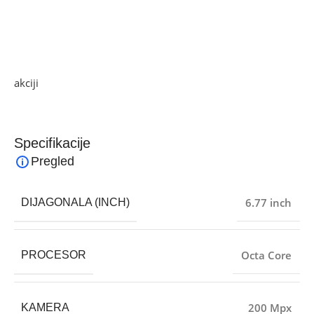
• IP64 otporan na prašinu i prskanje
• Dimenzije 163.22 x 76.29 x 7.96 mm, težina 195 g
• Operativni sistem Android 15, HyperOS 2
Ako želite najbolju ponudu, pogledajte naše proizvode na
akciji
i pronađite artikle po sniženim cijenama!
Specifikacije
Pregled
6.77 inch
DIJAGONALA (INCH)
Octa Core
PROCESOR
200 Mpx
KAMERA