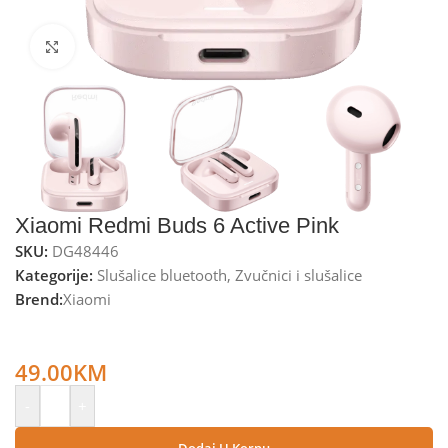
Kliknite za uvećanje
Xiaomi Redmi Buds 6 Active Pink
SKU:
DG48446
Kategorije:
Slušalice bluetooth
,
Zvučnici i slušalice
Brend:
Xiaomi
Xiaomi Slušalice bežične sa kutijicom za punjenje, Bluetooth
– Redmi Buds 6 Active Pink
49.00
KM
-
+