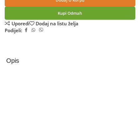
Dodaj U Korpu
Kupi Odmah
Uporedi
Dodaj na listu želja
Podijeli:
Opis
Xiaomi Slušalice bežične sa kutijicom za punjenje,
Bluetooth – Redmi Buds 6 Active Pink
Uživajte u omiljenoj muzici uz Redmi Buds 6 Active
– Veliki dinamički drajver od 14,2 mm, Snažan woofer,
Kvalitetna akustika
Sa velikim dinamičkim drajverom od 14,2 mm i finim
podešavanjem Xiaomi Acoustic Lab-a, performanse
woofera su nadograđene kako bi pružile zadivljujuće