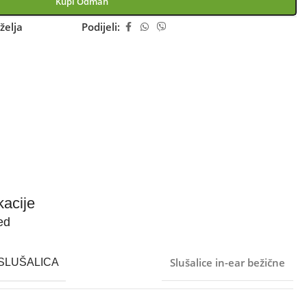
Kupi Odmah
želja
Podijeli:
kacije
ed
Slušalice in-ear bežične
SLUŠALICA