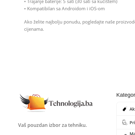
• Trajanje baterije: 5 sati (30 sati sa kućištem)
• Kompatibilan sa Androidom i iOS-om
Ako želite najbolju ponudu, pogledajte naše proizvo
cijenama.
Kategor
Ak
Pr
Vaš pouzdan izbor za tehniku.
Ma