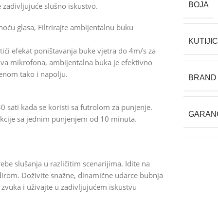
BOJA
zadivljujuće slušno iskustvo.
ću glasa, Filtrirajte ambijentalnu buku
KUTIJI
ići efekat poništavanja buke vjetra do 4m/s za
va mikrofona, ambijentalna buka je efektivno
enom tako i napolju.
BRAND
0 sati kada se koristi sa futrolom za punjenje.
GARAN
dukcije sa jednim punjenjem od 10 minuta.
be slušanja u različitim scenarijima. Idite na
dirom. Doživite snažne, dinamične udarce bubnja
 zvuka i uživajte u zadivljujućem iskustvu