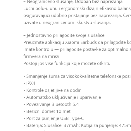
– Neograničeno slušanje, Udoban bez naprezanja
Lučni polu-u uhu i ergonomski dizajn efikasno balansir
osiguravajući udobno pristajanje bez naprezanja. Čv
uživate u neograničenom iskustvu slušanja.
– Jednostavno prilagodite svoje slušalice
Preuzmite aplikaciju Xiaomi Earbuds da prilagodite k
imate kontrolu — prilagodite postavke za optimalno z
firmvera na mreži.
Postoji još više funkcija koje možete otkriti.
• Smanjenje šuma za visokokvalitetne telefonske poz
• IPX4
• Kontrole osjetljive na dodir
• Automatsko uključivanje i uparivanje
• Povezivanje Bluetooth 5.4
• Bežični domet 10 met
• Port za punjenje USB Type-C
• Baterija: Slušalice: 37mAh; Kutija za punjenje: 475