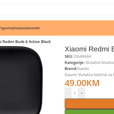
🔥 Pogledajte aktuelne akcije 🔥
Trgovina
Dostava
Kontakti
i Redmi Buds 6 Active Black
Xiaomi Redmi B
SKU:
DG48444
Kategorije:
Slušalice blueto
Brend:
Xiaomi
Xiaomi Slušalice bežične sa
49.00
KM
-
+