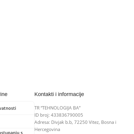
vine
Kontakti i informacije
TR “TEHNOLOGIJA BA”
ivatnosti
ID broj: 433836790005
Adresa: Divjak b.b, 72250 Vitez, Bosna i
Hercegovina
ostupanju s