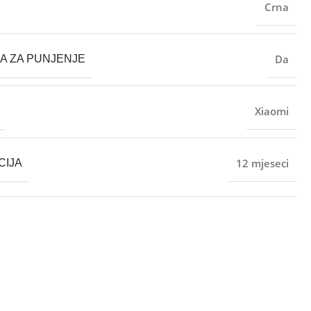
Crna
Da
CA ZA PUNJENJE
Xiaomi
12 mjeseci
CIJA