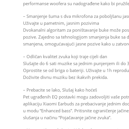
performanse woofera su nadograđene kako bi pružile 
– Smanjenje šuma s dva mikrofona za poboljšanu jasno
Uživajte u pametnim, jasnim pozivima
Dvokanalni algoritam za poništavanje buke može post
pozive. Zajedno sa tehnologijom smanjenja buke sa d
smanjena, omogućavajući jasne pozive kako u zatvor
– Odličan kvalitet zvuka koji traje cijeli dan
Slušajte do 6 sati muzike sa jednim punjenjem ili do 3
Oprostite se od briga o bateriji. Uživajte u 1h repro
Doživite divnu muziku bez ikakvih prekida.
– Prebacite se lako, Slušaj kako hoćeš
Pet ugrađenih EQ postavki mogu zadovoljiti vaše potre
aplikaciju Xiaomi Earbuds za prebacivanje jednim do
u modu “Enhanced bass”. Pritisnite ograničenje jačine
slušanja u načinu “Pojačavanje jačine zvuka”.