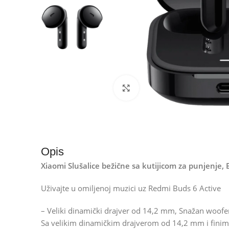
Kliknite za uvećanje
Opis
Xiaomi Slušalice bežične sa kutijicom za punjenje,
Uživajte u omiljenoj muzici uz Redmi Buds 6 Active
– Veliki dinamički drajver od 14,2 mm, Snažan woofer
Sa velikim dinamičkim drajverom od 14,2 mm i fini