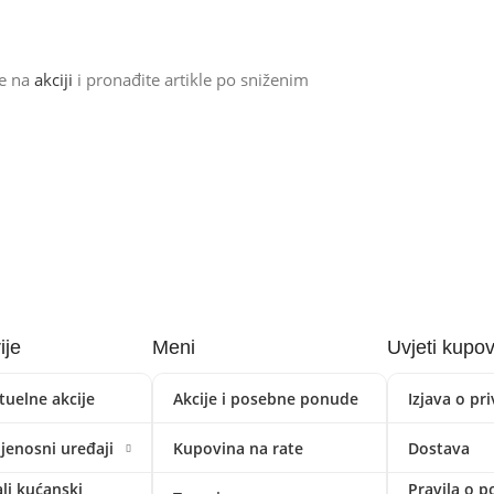
de na
akciji
i pronađite artikle po sniženim
ije
Meni
Uvjeti kupo
tuelne akcije
Akcije i posebne ponude
Izjava o pr
ijenosni uređaji
Kupovina na rate
Dostava
li kućanski
Pravila o p