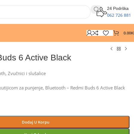
24 Podrška
062 726 881
0.00
K
uds 6 Active Black
oth
,
Zvučnici i slušalice
 kutijicom za punjenje, Bluetooth – Redmi Buds 6 Active Black
Dodaj U Korpu