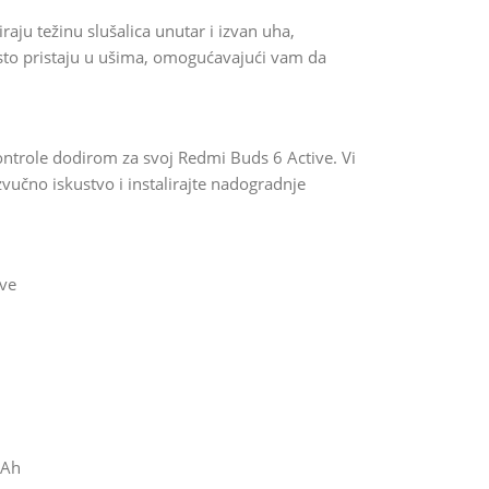
aju težinu slušalica unutar i izvan uha,
rsto pristaju u ušima, omogućavajući vam da
ontrole dodirom za svoj Redmi Buds 6 Active. Vi
vučno iskustvo i instalirajte nadogradnje
ive
mAh