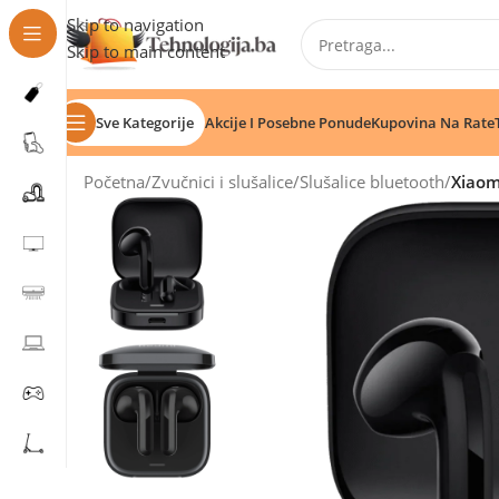
Skip to navigation
Skip to main content
Sve Kategorije
Akcije I Posebne Ponude
Kupovina Na Rate
Početna
/
Zvučnici i slušalice
/
Slušalice bluetooth
/
Xiaom