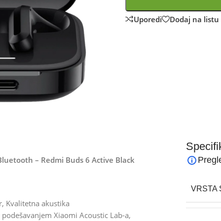
Uporedi
Dodaj na listu 
Specifi
 Bluetooth – Redmi Buds 6 Active Black
Pregl
VRSTA 
, Kvalitetna akustika
m podešavanjem Xiaomi Acoustic Lab-a,