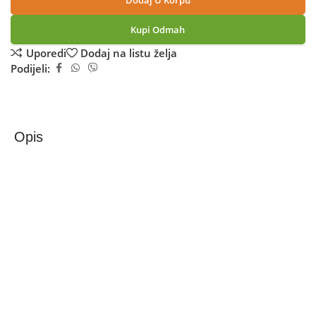
Dodaj U Korpu
Kupi Odmah
Uporedi
Dodaj na listu želja
Podijeli:
Opis
Xiaomi Kamera IP, 2K, 3MP, 360°, WiFi, micro SD utor –
Mi Smart Camera C302
2K sigurnosna kamera za potpunu kontrolu doma!
Xiaomi Smart Camera C302 pruža iznimno realističan
prikaz detalja zahvaljujući 2K kvaliteti slike i 3 MP UHD
snimanju. Uz pomoć visokoosjetljivog senzora slike,
kamera se učinkovito prilagođava uvjetima slabog
osvjetljenja, zadržavajući prikaz u boji dulje vrijeme i