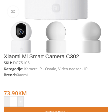
Kliknite za uvećanje
Xiaomi Mi Smart Camera C302
SKU:
DG75105
Kategorije:
Kamere IP - Ostalo
,
Video nadzor - IP
Brend:
Xiaomi
Xiaomi Kamera IP, 2K, 3MP, 360°, WiFi, micro SD utor – Mi
Smart Camera C302
73.90
KM
-
+