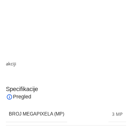
• Pohrana podataka
– Micro SD kartica do 256 GB (nije uključena)
– pohrana u oblaku
• Al prepoznavanje ljudi
• Radni uvjeti -10°C to 40°C
• Boja Bijela
• Dimenzije 78 x 76 x 115 mm
Ako želite najbolju ponudu, pogledajte naše proizvode na
akciji
i pronađite artikle po sniženim cijenama.
Specifikacije
Pregled
3 MP
BROJ MEGAPIXELA (MP)