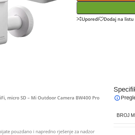
Uporedi
Dodaj na listu 
Specifi
WiFi, micro SD – Mi Outdoor Camera BW400 Pro
Pregl
BROJ M
jate pouzdano i napredno rješenje za nadzor