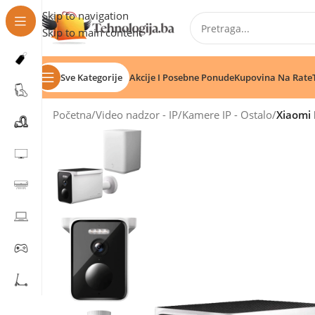
Skip to navigation
Skip to main content
Sve Kategorije
Akcije I Posebne Ponude
Kupovina Na Rate
Početna
/
Video nadzor - IP
/
Kamere IP - Ostalo
/
Xiaomi