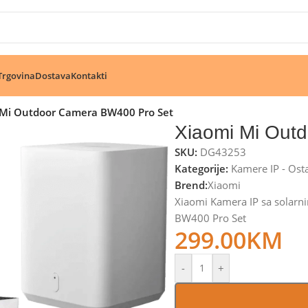
🔥 Pogledajte aktuelne akcije 🔥
Trgovina
Dostava
Kontakti
 Mi Outdoor Camera BW400 Pro Set
Xiaomi Mi Out
SKU:
DG43253
Kategorije:
Kamere IP - Ost
Brend:
Xiaomi
Xiaomi Kamera IP sa solarn
BW400 Pro Set
299.00
KM
-
+