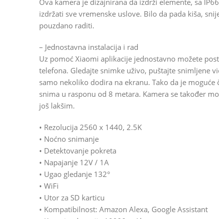
Ova kamera je dizajnirana da izdrži elemente, sa IP
izdržati sve vremenske uslove. Bilo da pada kiša, snij
pouzdano raditi.
– Jednostavna instalacija i rad
Uz pomoć Xiaomi aplikacije jednostavno možete posta
telefona. Gledajte snimke uživo, puštajte snimljene vi
samo nekoliko dodira na ekranu. Tako da je moguće č
snima u rasponu od 8 metara. Kamera se također može
još lakšim.
• Rezolucija 2560 x 1440, 2.5K
• Noćno snimanje
• Detektovanje pokreta
• Napajanje 12V / 1A
• Ugao gledanje 132°
• WiFi
• Utor za SD karticu
• Kompatibilnost: Amazon Alexa, Google Assistant