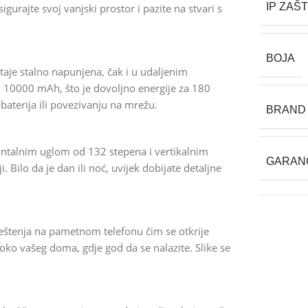
IP ZAŠT
gurajte svoj vanjski prostor i pazite na stvari s
BOJA
je stalno napunjena, čak i u udaljenim
d 10000 mAh, što je dovoljno energije za 180
baterija ili povezivanju na mrežu.
BRAND
zontalnim uglom od 132 stepena i vertikalnim
GARAN
 Bilo da je dan ili noć, uvijek dobijate detaljne
eštenja na pametnom telefonu čim se otkrije
a oko vašeg doma, gdje god da se nalazite. Slike se