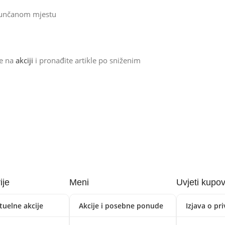
 sunčanom mjestu
de na
akciji
i pronađite artikle po sniženim
ije
Meni
Uvjeti kupo
tuelne akcije
Akcije i posebne ponude
Izjava o pr