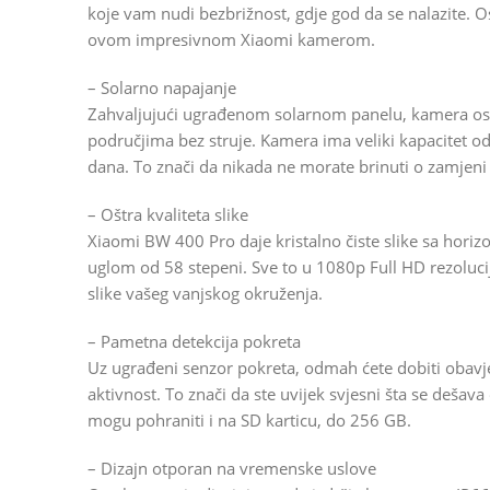
koje vam nudi bezbrižnost, gdje god da se nalazite. Osi
ovom impresivnom Xiaomi kamerom.
– Solarno napajanje
Zahvaljujući ugrađenom solarnom panelu, kamera osta
područjima bez struje. Kamera ima veliki kapacitet o
dana. To znači da nikada ne morate brinuti o zamjeni 
– Oštra kvaliteta slike
Xiaomi BW 400 Pro daje kristalno čiste slike sa hori
uglom od 58 stepeni. Sve to u 1080p Full HD rezoluciji.
slike vašeg vanjskog okruženja.
– Pametna detekcija pokreta
Uz ugrađeni senzor pokreta, odmah ćete dobiti obavj
aktivnost. To znači da ste uvijek svjesni šta se dešav
mogu pohraniti i na SD karticu, do 256 GB.
– Dizajn otporan na vremenske uslove