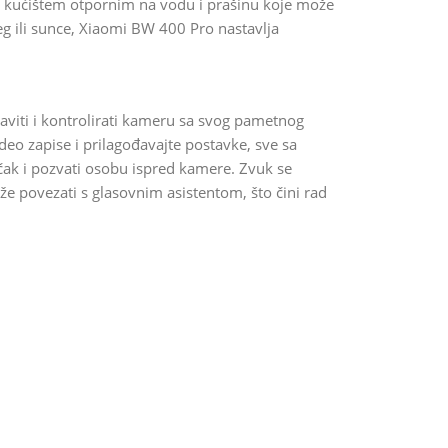
66 kućištem otpornim na vodu i prašinu koje može
eg ili sunce, Xiaomi BW 400 Pro nastavlja
viti i kontrolirati kameru sa svog pametnog
deo zapise i prilagođavajte postavke, sve sa
ak i pozvati osobu ispred kamere. Zvuk se
 povezati s glasovnim asistentom, što čini rad