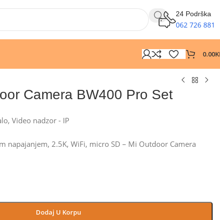
24 Podrška
062 726 881
0.00
K
door Camera BW400 Pro Set
alo
,
Video nadzor - IP
im napajanjem, 2.5K, WiFi, micro SD – Mi Outdoor Camera
Dodaj U Korpu