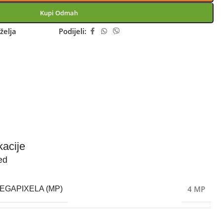
Kupi Odmah
želja
Podijeli:
kacije
ed
4 MP
EGAPIXELA (MP)