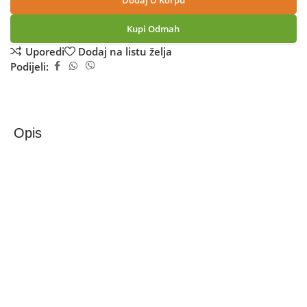
Dodaj U Korpu
Kupi Odmah
Uporedi
Dodaj na listu želja
Podijeli:
Opis
Xiaomi Metalne disk kočnice za Xiaomi Mijia M365, 3
set. – Metal Disc Brake Pads
Metalne disk kočnice za Xiaomi Mijia M365, set.
1. Materijal: metal + vlakna
2. Pogodno za Xiaomi Mijia M365 električni skuter
3. Metoda kočenja: mehanička
4. Kočnica je osjetljiva i prilagodljivost je visoka
5. Težina: 30 grama