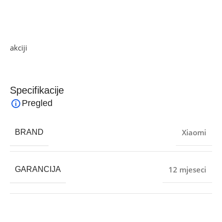
6. Specifikacija: 200 mm
3 set.
Ako želite najbolju ponudu, pogledajte naše proizvode na
akciji
i pronađite artikle po sniženim cijenama.
Specifikacije
Pregled
Xiaomi
BRAND
12 mjeseci
GARANCIJA