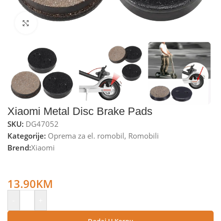
Kliknite za uvećanje
Xiaomi Metal Disc Brake Pads
SKU:
DG47052
Kategorije:
Oprema za el. romobil
,
Romobili
Brend:
Xiaomi
Xiaomi Metalne disk kočnice za Xiaomi Mijia M365, 3 set. –
Metal Disc Brake Pads
13.90
KM
-
+