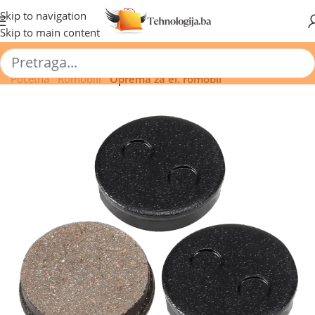
🔥 Pogledajte aktuelne akcije 🔥
Skip to navigation
Skip to main content
Početna
/
Romobili
/
Oprema za el. romobil