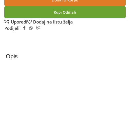
Dodaj U Korpu
Kupi Odmah
Uporedi
Dodaj na listu želja
Podijeli:
Opis
Xiaomi Friteza na vrući zrak, 2700W, Dual Zone,
zapremina 10 lit. – Dual Zone Air Fryer 10 L
Xiaomi Dual Zone Air Fryer 10 L – Friteza na vrući zrak
Xiaomi Dual Zone Air Fryer 10 L pojednostavljuje pripremu
ručka zahvaljujući dvostrukoj košari ukupnog kapaciteta 10
litara. Lijeva košara zapremine 3,5 L idealna je za priloge,
dok desna košara od 6,5 L savršeno odgovara za glavna
jela, što omogućava istovremeno pripremanje kompletnog