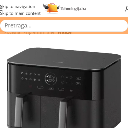
🔥 Pogledajte aktuelne akcije 🔥
Skip to navigation
Skip to main content
Početna
/
Priprema hrane
/
Friteze