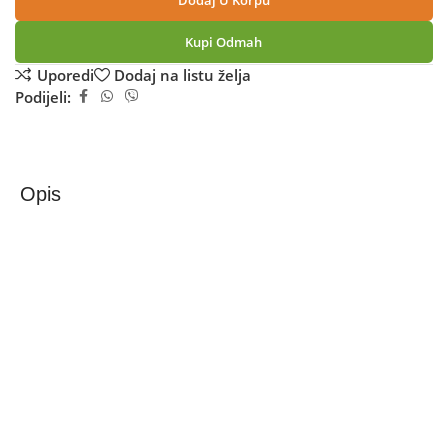
Dodaj U Korpu
Kupi Odmah
Uporedi
Dodaj na listu želja
Podijeli:
Opis
Xiaomi Wireless Mesh Router, Dual Band, up to 3000
Mbps – AX3000 Mesh NE EU
Xiaomi Mesh System AX3000 povezuje se na mesh mrežu
koja pruža Wi-Fi 6 pokrivenost u cijelom domu, pokrivajući
do 4.000 kvadratnih metara prostora.
Xiaomi Mesh System AX3000 nudi opsege od 2,4 GHz i 5
GHz, svaki sa 802.11ax tehnologijom.
OFDMA tehnologija omogućava ruterima da obrađuju
podatke sa više uređaja istovremeno kada veliki uređaji