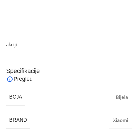
Operativni sistem MiWiFi ROM, operativni sistem
pametnog rutera baziran na OpenWRT-u. Kompatibilan s
Web-om, Androidom i iOS-om
Ako želite najbolju ponudu, pogledajte naše proizvode na
akciji
i pronađite artikle po sniženim cijenama.
Specifikacije
Pregled
Bijela
BOJA
Xiaomi
BRAND