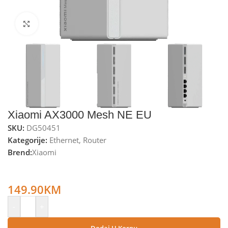
Kliknite za uvećanje
Xiaomi AX3000 Mesh NE EU
SKU:
DG50451
Kategorije:
Ethernet
,
Router
Brend:
Xiaomi
Xiaomi Wireless Mesh Router, Dual Band, up to 3000 Mbps
– AX3000 Mesh NE EU
149.90
KM
-
+