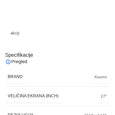
TÜV Rheinland certifikat za low blue light
Flicker-free prikaz uz DC dimming
Ultra uski okvir za moderan izgled
Pogodan za rad, učenje, dizajn, multimediju i multitasking
Ako želite najbolju ponudu, pogledajte naše proizvode
na
akciji
i pronađite artikle po sniženim cijenama.
Specifikacije
Pregled
Xiaomi
BRAND
27”
VELIČINA EKRANA (INCH)