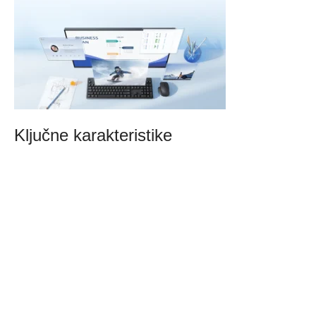
Ključne karakteristike
27-inčni IPS ekran
QHD 2K rezolucija
2560 × 1440
Osvježavanje ekrana do
120Hz
Širok ugao gledanja
178°
Profesionalna preciznost boja
ΔE<1
Pokrivenost boja:
95% DCI-P3
i
100% sRGB
8-bitna
dubina boje
Svjetlina do
300 nita
Hardversko smanjenje plavog svjetla