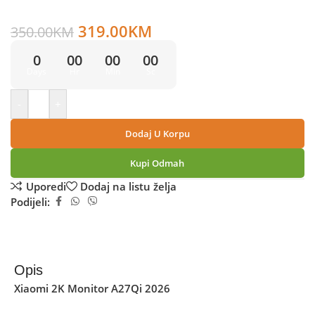
pomažu ugodnijem gledanju tokom dužeg rada.
319.00
KM
350.00
KM
0
00
00
00
Days
Hr
Min
Sc
-
+
Dodaj U Korpu
Kupi Odmah
Uporedi
Dodaj na listu želja
Podijeli:
Opis
Xiaomi 2K Monitor A27Qi 2026
donosi odličan balans
između kvaliteta slike, udobnosti korištenja i modernog