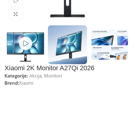
Watch video
Kliknite za uvećanje
Xiaomi 2K Monitor A27Qi 2026
Kategorije:
Akcija
,
Monitori
Brend:
Xiaomi
Xiaomi 2K Monitor A27Qi 2026
je moderan 27-inčni
monitor sa
QHD 2K rezolucijom 2560 × 1440
,
IPS panelom
i osvježavanjem do
120Hz
. Zahvaljujući širokom uglu
gledanja od
178°
, preciznim bojama,
95% DCI-P3
i
100%
sRGB
pokrivenosti, odličan je izbor za rad, učenje, dizajn,
multimediju i svakodnevnu upotrebu. Osim toga,
hardversko smanjenje plavog svjetla i flicker-free tehnologija