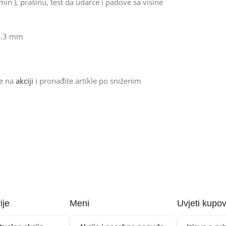
n ), prašinu, test da udarce i padove sa visine
14.3 mm
de na
akciji
i pronađite artikle po sniženim
ije
Meni
Uvjeti kupo