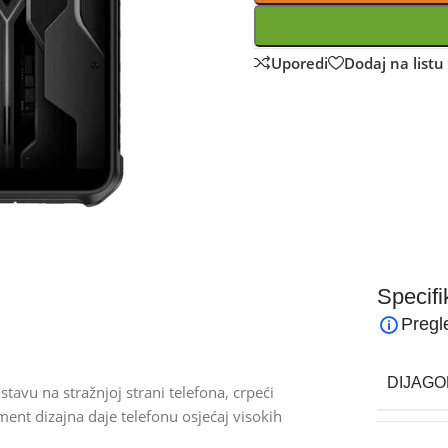
Uporedi
Dodaj na listu 
Specifi
Pregl
DIJAGO
tavu na stražnjoj strani telefona, crpeći
ement dizajna daje telefonu osjećaj visokih