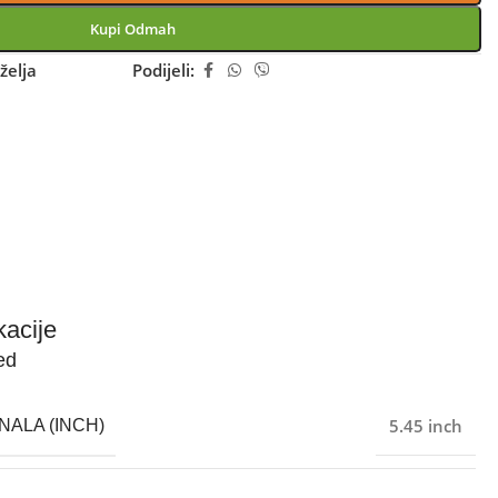
Kupi Odmah
želja
Podijeli:
kacije
ed
5.45 inch
NALA (INCH)