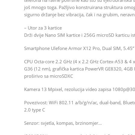
telefona na ravne površine kao što su vjetrobranska st
još mnogo toga. Pažljivo konstruirana struktura omo
sigurno držanje bez vibracija, čak i na grubim, nerav
– Utor za 3 kartice
Drži dvije Nano SIM kartice i 256G microSD karticu 
Smartphone Ulefone Armor X12 Pro, Dual SIM, 5.45” 
CPU Octa-core 2.2 GHz (4 x 2.2 GHz Cortex-A53 & 4 x
G36 (12 nm), grafička kartica PowerVR GE8320, 4GB
proširivo sa microSDXC
Kamera 13 Mpixel, rezolucija video zapisa 1080p@30
Povezivost: WiFi 802.11 a/b/g/n/ac, dual-band, Bluet
2.0 type C
Senzor: svjetla, kompas, brzinomjer…