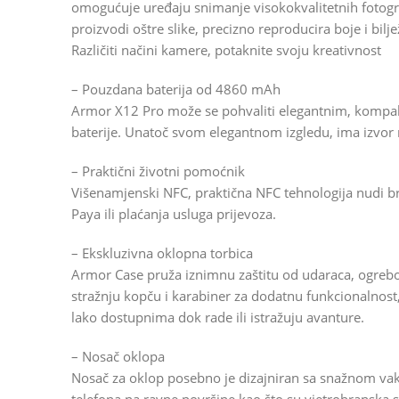
omogućuje uređaju snimanje visokokvalitetnih fotogra
proizvodi oštre slike, precizno reproducira boje i biljež
Različiti načini kamere, potaknite svoju kreativnost
– Pouzdana baterija od 4860 mAh
Armor X12 Pro može se pohvaliti elegantnim, kompak
baterije. Unatoč svom elegantnom izgledu, ima izvo
– Praktični životni pomoćnik
Višenamjenski NFC, praktična NFC tehnologija nudi b
Paya ili plaćanja usluga prijevoza.
– Ekskluzivna oklopna torbica
Armor Case pruža iznimnu zaštitu od udaraca, ogrebot
stražnju kopču i karabiner za dodatnu funkcionalnost
lako dostupnima dok rade ili istražuju avanture.
– Nosač oklopa
Nosač za oklop posebno je dizajniran sa snažnom va