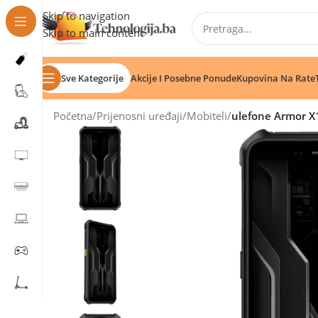
Skip to navigation
Skip to main content
Sve Kategorije
Akcije I Posebne Ponude
Kupovina Na Rate
Početna
/
Prijenosni uređaji
/
Mobiteli
/
ulefone Armor X