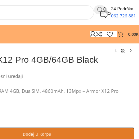
24 Podrška
062 726 881
0.00
K
 X12 Pro 4GB/64GB Black
osni uređaji
, RAM 4GB, DualSIM, 4860mAh, 13Mpx – Armor X12 Pro
Dodaj U Korpu