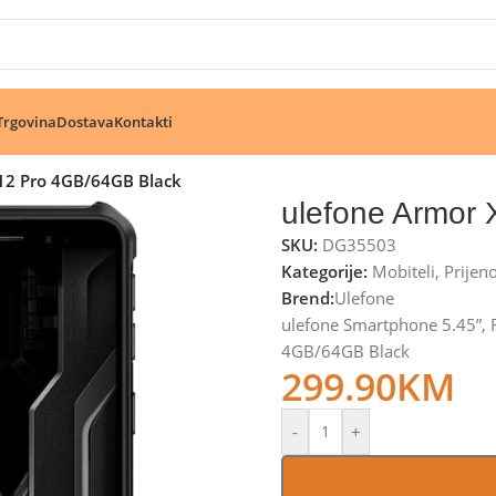
🔥 Pogledajte aktuelne akcije 🔥
Trgovina
Dostava
Kontakti
12 Pro 4GB/64GB Black
ulefone Armor
SKU:
DG35503
Kategorije:
Mobiteli
,
Prijen
Brend:
Ulefone
ulefone Smartphone 5.45”
4GB/64GB Black
299.90
KM
-
+