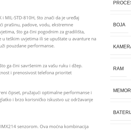
PROCE
 i MIL-STD-810H, što znači da je uređaj
ujući prašinu, padove, vodu, ekstremne
BOJA
vjetima, što ga čini pogodnim za gradilišta,
te u teškim uvjetima ili se upuštate u avanture na
pruži pouzdane performanse.
KAMER
o ga čini savršenim za vašu ruku i džep.
RAM
ost i prenosivost telefona prioritet
MEMOR
ni čipset, pružajući optimalne performanse i
latko i brzo korisničko iskustvo uz održavanje
BATERI
 IMX214 senzorom. Ova moćna kombinacija