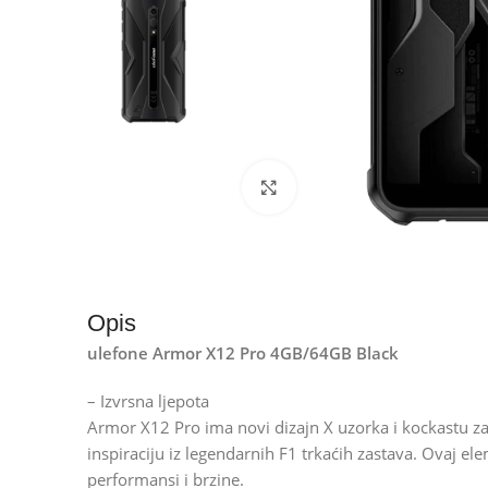
Kliknite za uvećanje
Opis
ulefone Armor X12 Pro 4GB/64GB Black
– Izvrsna ljepota
Armor X12 Pro ima novi dizajn X uzorka i kockastu zas
inspiraciju iz legendarnih F1 trkaćih zastava. Ovaj el
performansi i brzine.