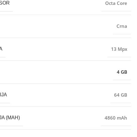
Octa Core
SOR
Crna
13 Mpx
A
4 GB
64 GB
IJA
4860 mAh
JA (MAH)