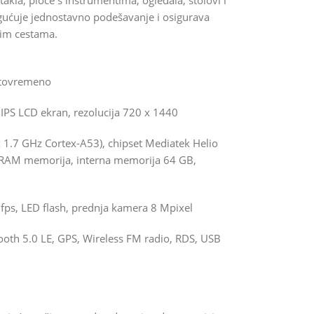
akla, ploče s instrumentima, ogledala, stolovi i
gućuje jednostavno podešavanje i osigurava
nim cestama.
istovremeno
IPS LCD ekran, rezolucija 720 x 1440
 1.7 GHz Cortex-A53), chipset Mediatek Helio
 RAM memorija, interna memorija 64 GB,
fps, LED flash, prednja kamera 8 Mpixel
ooth 5.0 LE, GPS, Wireless FM radio, RDS, USB