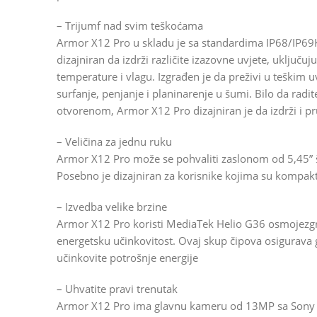
– Trijumf nad svim teškoćama
Armor X12 Pro u skladu je sa standardima IP68/IP69K
dizajniran da izdrži različite izazovne uvjete, uključ
temperature i vlagu. Izgrađen je da preživi u teškim u
surfanje, penjanje i planinarenje u šumi. Bilo da radi
otvorenom, Armor X12 Pro dizajniran je da izdrži i 
– Veličina za jednu ruku
Armor X12 Pro može se pohvaliti zaslonom od 5,45” št
Posebno je dizajniran za korisnike kojima su kompaktn
– Izvedba velike brzine
Armor X12 Pro koristi MediaTek Helio G36 osmojezgre
energetsku učinkovitost. Ovaj skup čipova osigurava g
učinkovite potrošnje energije
– Uhvatite pravi trenutak
Armor X12 Pro ima glavnu kameru od 13MP sa Sony