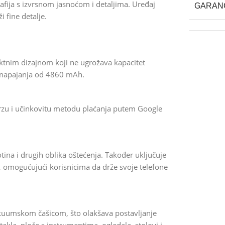
fija s izvrsnom jasnoćom i detaljima. Uređaj
GARAN
i fine detalje.
tnim dizajnom koji ne ugrožava kapacitet
r napajanja od 4860 mAh.
rzu i učinkovitu metodu plaćanja putem Google
ina i drugih oblika oštećenja. Također uključuje
, omogućujući korisnicima da drže svoje telefone
kuumskom čašicom, što olakšava postavljanje