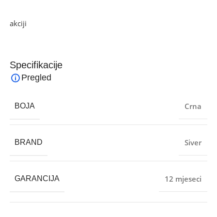
Ako želite najbolju ponudu, pogledajte naše proizvode na
akciji
i pronađite artikle po sniženim cijenama.
Specifikacije
Pregled
Crna
BOJA
Siver
BRAND
12 mjeseci
GARANCIJA