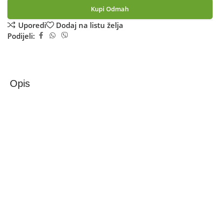
Kupi Odmah
Uporedi
Dodaj na listu želja
Podijeli:
Opis
Siver Zaštitna kaciga, “L”, crna – HT-38 size L, black
Siver HT-38 zaštitna kaciga L – crna
Siver HT-38 je kaciga namijenjena korisnicima koji žele
sigurnost i udobnost tokom svakodnevne vožnje bicikla ili
skutera. Zahvaljujući laganoj konstrukciji i sistemu
podešavanja veličine, kaciga se jednostavno prilagođava
obliku glave za sigurno i udobno pristajanje. Ventilacijski
otvori omogućavaju bolju cirkulaciju zraka i povećavaju
udobnost tokom dužih vožnji. Moderan dizajn čini je