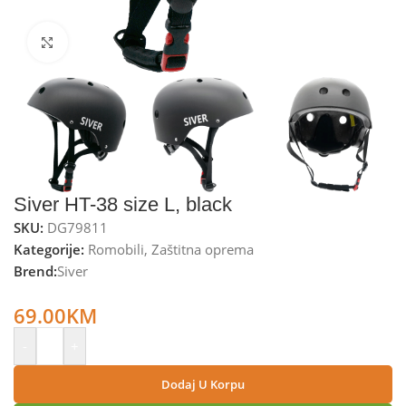
Kliknite za uvećanje
Siver HT-38 size L, black
SKU:
DG79811
Kategorije:
Romobili
,
Zaštitna oprema
Brend:
Siver
Siver Zaštitna kaciga, “L”, crna – HT-38 size L, black
69.00
KM
-
+
Dodaj U Korpu