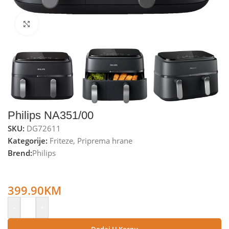
Kliknite za uvećanje
Philips NA351/00
SKU:
DG72611
Kategorije:
Friteze
,
Priprema hrane
Brend:
Philips
Philips Friteza na vrući zrak sa dvije košare, 2750W, 9 lit. –
NA351/00
399.90
KM
-
+