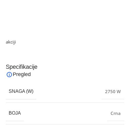
pripremu hrane bez kompromisa na okusu. Dvostruka
košara, jednostavno upravljanje i svestrane funkcije čine ga
praktičnim i efikasnim kuhinjskim uređajem za
svakodnevnu upotrebu.
Ako želite najbolju ponudu, pogledajte naše proizvode na
akciji
i pronađite artikle po sniženim cijenama.
Specifikacije
Pregled
2750 W
SNAGA (W)
Crna
BOJA