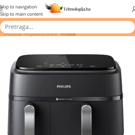
🔥 Pogledajte aktuelne akcije 🔥
Skip to navigation
Skip to main content
Početna
/
Priprema hrane
/
Friteze