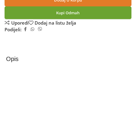
Dodaj U Korpu
Kupi Odmah
Uporedi
Dodaj na listu želja
Podijeli:
Opis
Philips Friteza na vrući zrak sa dvije košare, 2750W, 9 lit.
– NA351/00
Philips Airfryer 3000 Series Dual Basket NA351/00
Philips Airfryer 3000 Series Dual Basket NA351/00 je
napredna friteza na vrući zrak s dvije odvojene košare,
dizajnirana za istovremenu pripremu različitih jela.
Zahvaljujući inovativnoj tehnologiji vrućeg zraka,
omogućava hrskave i ukusne rezultate uz znatno manje