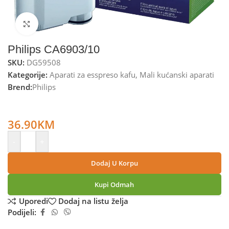
Kliknite za uvećanje
Philips CA6903/10
SKU:
DG59508
Kategorije:
Aparati za esspreso kafu
,
Mali kućanski aparati
Brend:
Philips
Philips Filter protiv kamenca i za pročišćavanje vode –
CA6903/10
36.90
KM
-
+
Dodaj U Korpu
Kupi Odmah
Uporedi
Dodaj na listu želja
Podijeli: