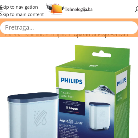
🔥 Pogledajte aktuelne akcije 🔥
Skip to navigation
Skip to main content
Početna
/
Mali kućanski aparati
/
Aparati za esspreso kafu