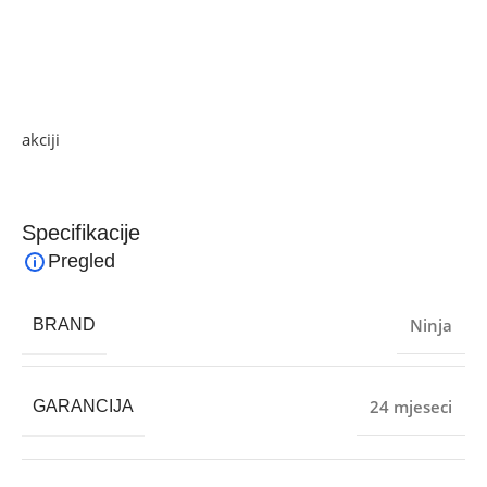
više raznolikosti – savršeno za cijelu obitelj!
Dostupno u raznim bojama.
Ako želite najbolju ponudu, pogledajte naše proizvode na
akciji
i pronađite artikle po sniženim cijenama.
Specifikacije
Pregled
Ninja
BRAND
24 mjeseci
GARANCIJA