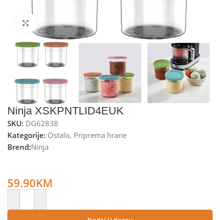
Kliknite za uvećanje
Ninja XSKPNTLID4EUK
SKU:
DG62838
Kategorije:
Ostalo
,
Priprema hrane
Brend:
Ninja
Ninja Posude za sladoled s poklopcima u boji, 470 ml., set 4
kom. – XSKPNTLID4EUK
59.90
KM
-
+