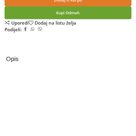
Dodaj U Korpu
Kupi Odmah
Uporedi
Dodaj na listu želja
Podijeli:
Opis
Ninja Posude za sladoled s poklopcima u boji, 470 ml.,
set 4 kom. – XSKPNTLID4EUK
Ninja posudice za deserte XSKPNTLID4EU – set od 4
komada s poklopcima u boji
– Višenamjenska upotreba – idealne za sladoled, sorbete i
smrznuti jogurt
– Praktični poklopci u boji – brzo prepoznajte omiljeni okus
– Hermetičko zatvaranje – zadržava svježinu vašeg deserta