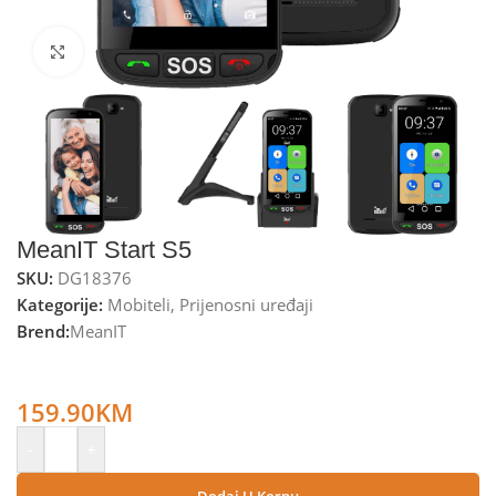
Kliknite za uvećanje
MeanIT Start S5
SKU:
DG18376
Kategorije:
Mobiteli
,
Prijenosni uređaji
Brend:
MeanIT
MeanIT Smartphone 5”, Dual SIM, Quad Core, RAM 2GB, 2
Mpixel – Start S5
159.90
KM
-
+