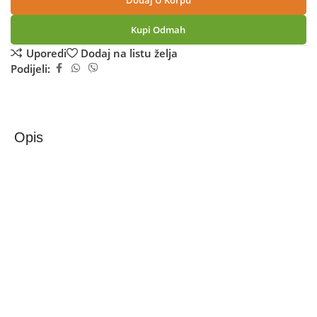
Dodaj U Korpu
Kupi Odmah
Uporedi
Dodaj na listu želja
Podijeli:
Opis
MeanIT Start S5
Veliki font slova i velike ikone, Senior software, fizičke tipke
za odgovor i prekid poziva, te SOS i tipka LED svjetiljke.
Mogućnost korištenja i klasičnog Android 11 Go sučelja,
pojačana glasnoća razgovora, u pakiranju priložen stalak za
punjenje.
Smartphone Start S5, Dual SIM, 5” ekran, CPU Quad Core,