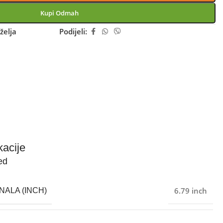
Kupi Odmah
želja
Podijeli:
kacije
ed
6.79 inch
NALA (INCH)