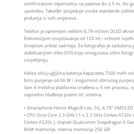
certificiranom otpornošću na padove do 2,5 m, što 
upotrebu. Također posjeduje visoke standarde zaštite I
prskanja iz svih smjerova.
Telefon je opremljen velikim 6,79-inčnim OLED ekran
frekvencijom osvježavanja od 120 Hz i vršnom svjetli
živopisan prikaz sadržaja. Za fotografiju je zaduže
stabilizacijom slike (OIS) koja omogućava oštre fotogra
osvjetljenju.
Velika silicij-ugljična baterija kapaciteta 7500 mAh o
brzo punjenje od 66 W i mogućnost obrnutog punjenj
Gen 4 mobilna platforma izrađena u 4 nm procesu, op
napredno hlađenje putem VC sistema.
• Smartphone Honor Magic8 Lite, 5G, 6.79” AMOLED e
• CPU Octa Core 2.3 GHz ( 1 x 2.3 GHz Cortex-A720s 
Cortex-A520s ), chipset Qualcomm Snapdragon 6 Gen 
RAM memorije, interna memorija 256 GB