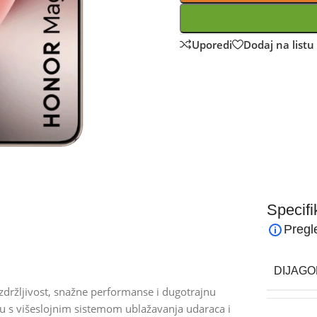
Uporedi
Dodaj na listu 
Specifi
Pregl
DIJAGO
zdržljivost, snažne performanse i dugotrajnu
ju s višeslojnim sistemom ublažavanja udaraca i