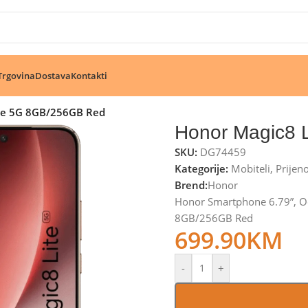
🔥 Pogledajte aktuelne akcije 🔥
Trgovina
Dostava
Kontakti
te 5G 8GB/256GB Red
Honor Magic8 
SKU:
DG74459
Kategorije:
Mobiteli
,
Prijen
Brend:
Honor
Honor Smartphone 6.79”, O
8GB/256GB Red
699.90
KM
-
+