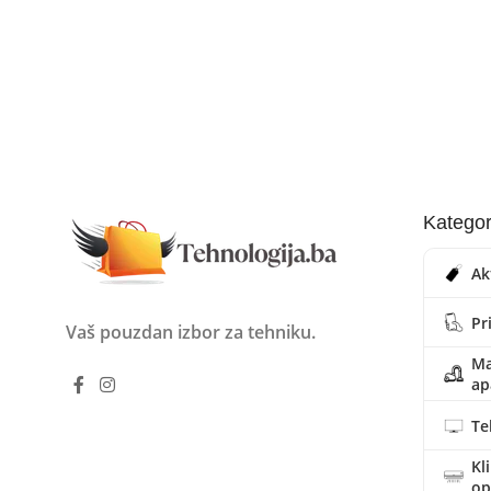
Kategor
Ak
Pr
Vaš pouzdan izbor za tehniku.
Ma
ap
Te
Kl
o