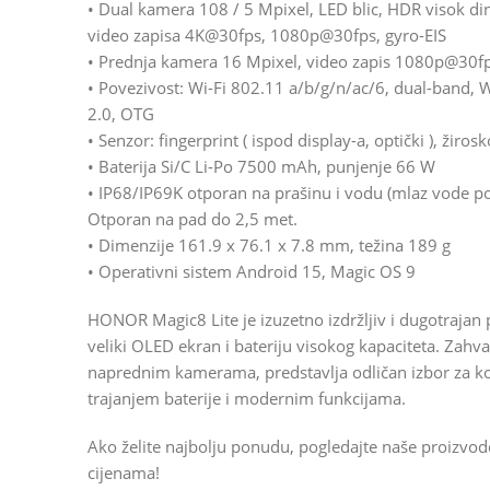
• Dual kamera 108 / 5 Mpixel, LED blic, HDR visok di
video zapisa 4K@30fps, 1080p@30fps, gyro-EIS
• Prednja kamera 16 Mpixel, video zapis 1080p@30f
• Povezivost: Wi-Fi 802.11 a/b/g/n/ac/6, dual-band, W
2.0, OTG
• Senzor: fingerprint ( ispod display-a, optički ), žiro
• Baterija Si/C Li-Po 7500 mAh, punjenje 66 W
• IP68/IP69K otporan na prašinu i vodu (mlaz vode po
Otporan na pad do 2,5 met.
• Dimenzije 161.9 x 76.1 x 7.8 mm, težina 189 g
• Operativni sistem Android 15, Magic OS 9
HONOR Magic8 Lite je izuzetno izdržljiv i dugotrajan
veliki OLED ekran i bateriju visokog kapaciteta. Zahval
naprednim kamerama, predstavlja odličan izbor za ko
trajanjem baterije i modernim funkcijama.
Ako želite najbolju ponudu, pogledajte naše proizvo
cijenama!