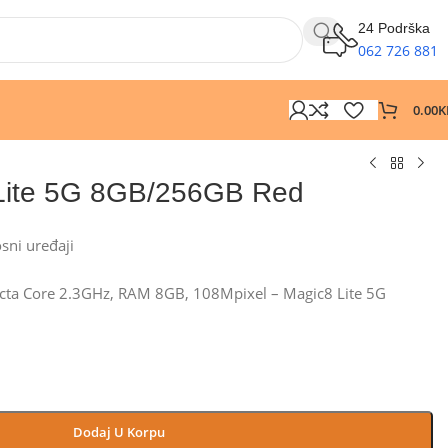
24 Podrška
062 726 881
0.00
K
Lite 5G 8GB/256GB Red
osni uređaji
cta Core 2.3GHz, RAM 8GB, 108Mpixel – Magic8 Lite 5G
Dodaj U Korpu