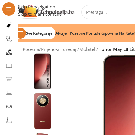
Skip to navigation
Skip to main content
Sve Kategorije
Akcije I Posebne Ponude
Kupovina Na Rate
Početna
/
Prijenosni uređaji
/
Mobiteli
/
Honor Magic8 Li