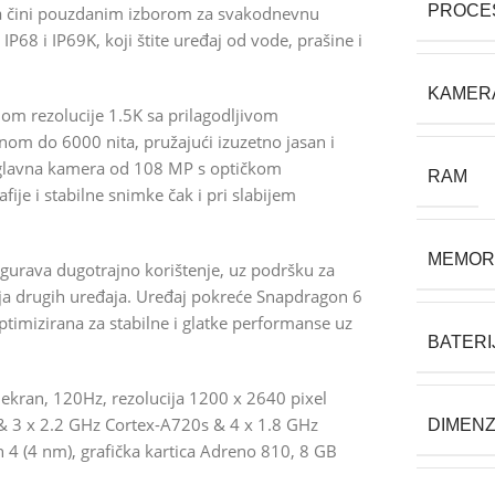
PROCE
ga čini pouzdanim izborom za svakodnevnu
P68 i IP69K, koji štite uređaj od vode, prašine i
KAMER
om rezolucije 1.5K sa prilagodljivom
nom do 6000 nita, pružajući izuzetno jasan i
na glavna kamera od 108 MP s optičkom
RAM
fije i stabilne snimke čak i pri slabijem
MEMOR
sigurava dugotrajno korištenje, uz podršku za
a drugih uređaja. Uređaj pokreće Snapdragon 6
timizirana za stabilne i glatke performanse uz
BATERI
kran, 120Hz, rezolucija 1200 x 2640 pixel
& 3 x 2.2 GHz Cortex-A720s & 4 x 1.8 GHz
DIMENZ
4 (4 nm), grafička kartica Adreno 810, 8 GB