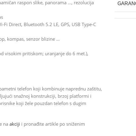
namičan raspon slike, panorama …, rezolucija
GARAN
ps
i-Fi Direct, Bluetooth 5.2 LE, GPS, USB Type-C
skop, kompas, senzor blizine …
d visokim pritiskom; uranjanje do 6 met.),
 pametni telefon koji kombinuje naprednu zaštitu,
jujući snažnoj konstrukciji, brzoj platformi i
risnike koji žele pouzdan telefon s dugim
de na
akciji
i pronađite artikle po sniženim