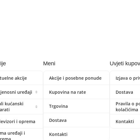
ije
Meni
Uvjeti kupo
tuelne akcije
Akcije i posebne ponude
Izjava o pr
ijenosni uređaji
Kupovina na rate
Dostava
li kućanski
Pravila o p
Trgovina
arati
kolačićima
Dostava
levizori i oprema
Kontakti
ima uređaji i
Kontakti
prema