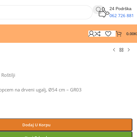
24 Podrška
062 726 881
0.00
K
Roštilji
klopcem na drveni ugalj, Ø54 cm – GR03
Dodaj U Korpu