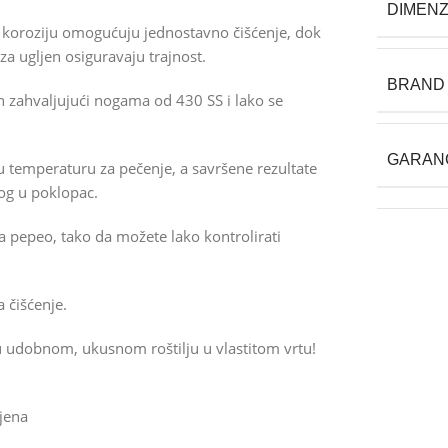
DIMENZ
 na koroziju omogućuju jednostavno čišćenje, dok
za ugljen osiguravaju trajnost.
BRAND
an zahvaljujući nogama od 430 SS i lako se
GARAN
enu temperaturu za pečenje, a savršene rezultate
og u poklopac.
za pepeo, tako da možete lako kontrolirati
 čišćenje.
u udobnom, ukusnom roštilju u vlastitom vrtu!
ljena