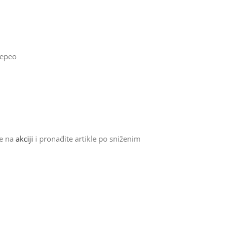
pepeo
de na
akciji
i pronađite artikle po sniženim