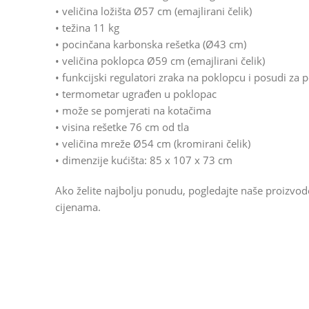
• veličina ložišta Ø57 cm (emajlirani čelik)
• težina 11 kg
• pocinčana karbonska rešetka (Ø43 cm)
• veličina poklopca Ø59 cm (emajlirani čelik)
• funkcijski regulatori zraka na poklopcu i posudi za 
• termometar ugrađen u poklopac
• može se pomjerati na kotačima
• visina rešetke 76 cm od tla
• veličina mreže Ø54 cm (kromirani čelik)
• dimenzije kućišta: 85 x 107 x 73 cm
Ako želite najbolju ponudu, pogledajte naše proizvo
cijenama.