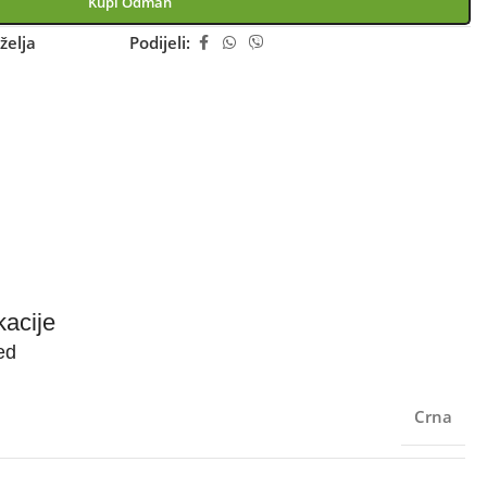
Kupi Odmah
želja
Podijeli:
kacije
ed
Crna