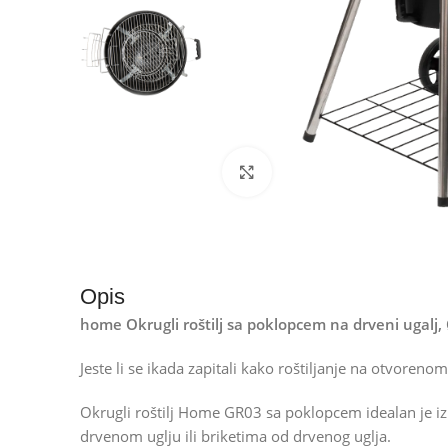
Kliknite za uvećanje
Opis
home Okrugli roštilj sa poklopcem na drveni ugalj
Jeste li se ikada zapitali kako roštiljanje na otvorenom
Okrugli roštilj Home GR03 sa poklopcem idealan je izb
drvenom uglju ili briketima od drvenog uglja.