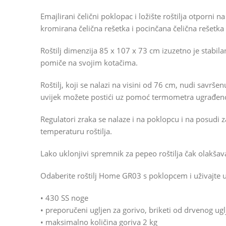
Emajlirani čelični poklopac i ložište roštilja otporni
kromirana čelična rešetka i pocinčana čelična rešetka 
Roštilj dimenzija 85 x 107 x 73 cm izuzetno je stabil
pomiče na svojim kotačima.
Roštilj, koji se nalazi na visini od 76 cm, nudi savrš
uvijek možete postići uz pomoć termometra ugrađen
Regulatori zraka se nalaze i na poklopcu i na posudi 
temperaturu roštilja.
Lako uklonjivi spremnik za pepeo roštilja čak olakšava
Odaberite roštilj Home GR03 s poklopcem i uživajte 
• 430 SS noge
• preporučeni ugljen za gorivo, briketi od drvenog ug
• maksimalno količina goriva 2 kg