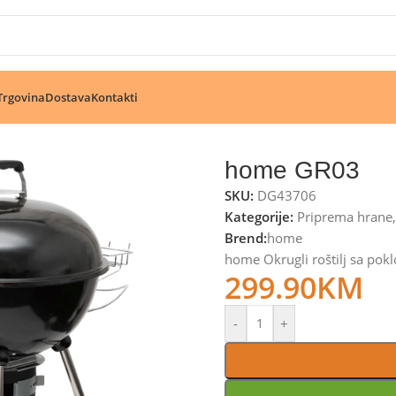
🔥 Pogledajte aktuelne akcije 🔥
Trgovina
Dostava
Kontakti
home GR03
SKU:
DG43706
Kategorije:
Priprema hrane
,
Brend:
home
home Okrugli roštilj sa po
299.90
KM
-
+