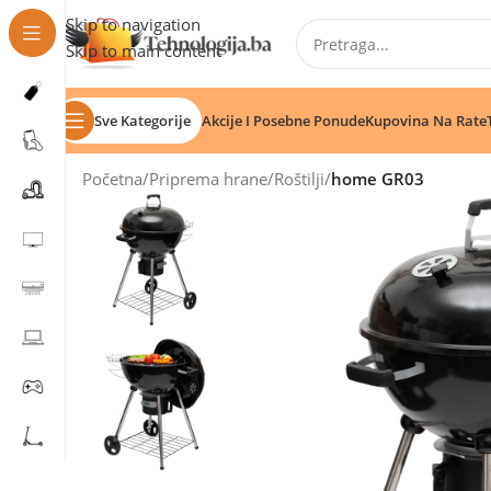
Skip to navigation
Skip to main content
Sve Kategorije
Akcije I Posebne Ponude
Kupovina Na Rate
Početna
/
Priprema hrane
/
Roštilji
/
home GR03