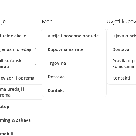
ije
Meni
Uvjeti kupo
tuelne akcije
Akcije i posebne ponude
Izjava o pr
ijenosni uređaji
Kupovina na rate
Dostava
li kućanski
Pravila o p
Trgovina
arati
kolačićima
Dostava
levizori i oprema
Kontakti
ima uređaji i
Kontakti
prema
ptopi
ming & Zabava
mobili