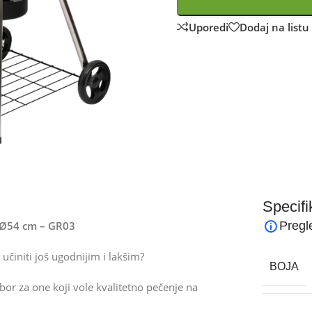
Uporedi
Dodaj na listu 
Specifi
, Ø54 cm – GR03
Pregl
 učiniti još ugodnijim i lakšim?
BOJA
or za one koji vole kvalitetno pečenje na