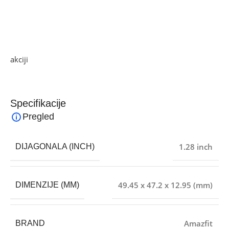
• Dimenzije: 49.45 x 47.2 x 12.95 mm
• Operativni sistem Zepp OS
• Podržani uređaji Android 7.0 i noviji, iOS 12.0 i noviji
Ako želite najbolju ponudu, pogledajte naše proizvode na
akciji
i pronađite artikle po sniženim cijenama.
Specifikacije
Pregled
1.28 inch
DIJAGONALA (INCH)
49.45 x 47.2 x 12.95 (mm)
DIMENZIJE (MM)
Amazfit
BRAND