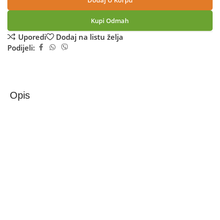
Dodaj U Korpu
Kupi Odmah
Uporedi
Dodaj na listu želja
Podijeli:
Opis
Amazfit Pametni sat, 1.28” AMOLED, vodootporan
20ATM, BT, WiFi, GPS – Falcon
Pametni sat Amazfit Falcon
Amazfit Falcon je napravljen za predstavnike sportske elite
i one koji žele da joj pripadaju. Jednodijelno tijelo od
titanijuma pruža visoku čvrstoću, lakoću i otpornost na
koroziju. Silikonski remen ima lagan i fleksibilan dizajn.
Zahvaljujući korištenju novih rješenja materijala, traka ne