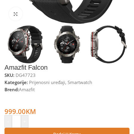
Kliknite za uvećanje
Amazfit Falcon
SKU:
DG47723
Kategorije:
Prijenosni uređaji
,
Smartwatch
Brend:
Amazfit
Amazfit Pametni sat, 1.28” AMOLED, vodootporan 20ATM,
BT, WiFi, GPS – Falcon
999.00
KM
-
+