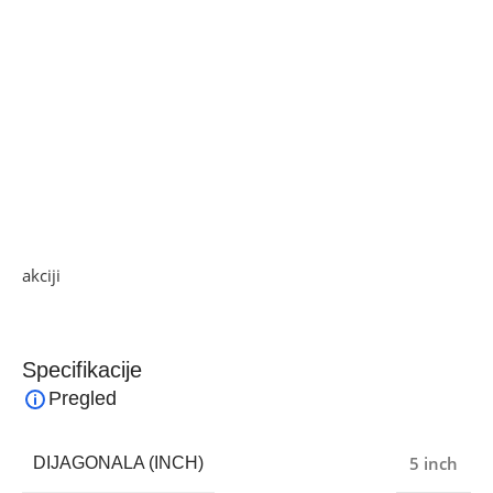
Kamera 5 Mpixel, LED bljeskalica, video 720p@30fps,
prednja kamera 2 Mpixel, video 720p@30fps
Povezivost: WiFi 802.11 b/g/n, Bluetooth 4.2, USB 2.0, GPS
Baterija Li-Ion 2000 mAh, dimenzije: 137.6 x 65.7 x 9.8
mm
Operativni sustav Android 11 Go edition
Ako želite najbolju ponudu, pogledajte naše proizvode na
akciji
i pronađite artikle po sniženim cijenama!
Specifikacije
Pregled
5 inch
DIJAGONALA (INCH)