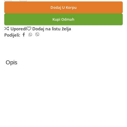
Dodaj U Korpu
Kupi Odmah
Uporedi
Dodaj na listu želja
Podijeli:
Opis
Alcatel ALCATEL 1 2021 1GB/16GB Black EU
Smartphone Alcatel 1 2021, 5033FR, Dual SIM, TFT 5.0”
display rezolucija 480 x 960, Asahi Glass
CPU Octa Core 1.28 GHz Cortex-A53, chipset Mediatek
MT6739, grafička kartica PowerVR GE8100., RAM
memorija 1 GB, interna memorija 16 GB