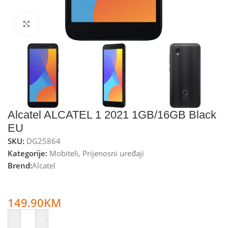
Kliknite za uvećanje
Alcatel ALCATEL 1 2021 1GB/16GB Black
EU
SKU:
DG25864
Kategorije:
Mobiteli
,
Prijenosni uređaji
Brend:
Alcatel
Alcatel Smartphone 5,0”, Dual SIM, Quad Core, 1.28 GHz,
RAM 1GB, 5MP – ALCATEL 1 2021 1GB/16GB Black EU
149.90
KM
-
+