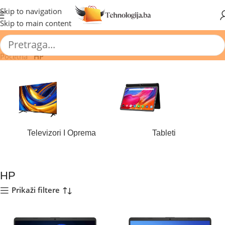
🔥 Pogledajte aktuelne akcije 🔥
Skip to navigation
Skip to main content
Početna
/
HP
Televizori I Oprema
Tableti
184 proizvoda
44 proizvoda
HP
Prikaži filtere