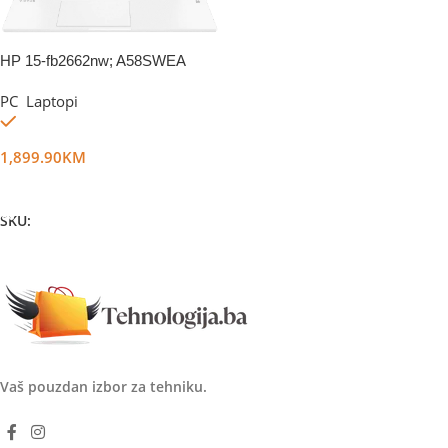
HP 15-fb2662nw; A58SWEA
PC
,
Laptopi
Na stanju
1,899.90
KM
Dodaj U Korpu
SKU:
DG50385
Vaš pouzdan izbor za tehniku.