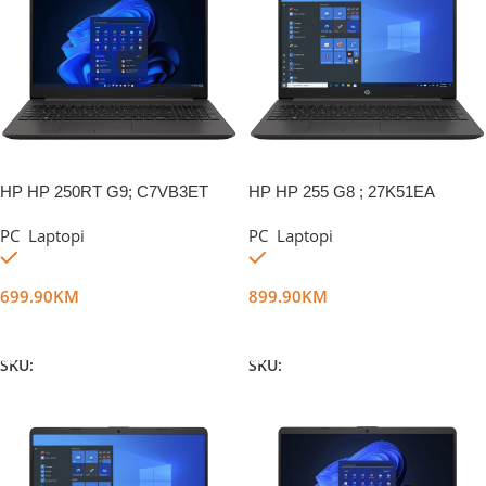
HP HP 250RT G9; C7VB3ET
HP HP 255 G8 ; 27K51EA
PC
,
Laptopi
PC
,
Laptopi
Na stanju
Na stanju
699.90
KM
899.90
KM
Dodaj U Korpu
Dodaj U Korpu
SKU:
DG74407
SKU:
DG18026