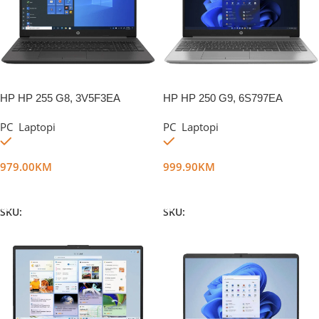
HP HP 255 G8, 3V5F3EA
HP HP 250 G9, 6S797EA
PC
,
Laptopi
PC
,
Laptopi
Na stanju
Na stanju
979.00
KM
999.90
KM
Dodaj U Korpu
Dodaj U Korpu
SKU:
DG17025
SKU:
DG23091