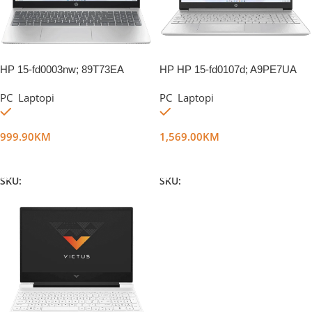
HP 15-fd0003nw; 89T73EA
HP HP 15-fd0107d; A9PE7UA
PC
,
Laptopi
PC
,
Laptopi
Na stanju
Na stanju
999.90
KM
1,569.00
KM
Dodaj U Korpu
Dodaj U Korpu
SKU:
DG50485
SKU:
DG74259