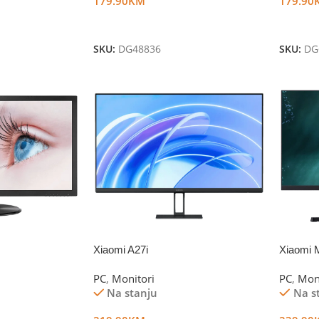
179.90
KM
179.90
Dodaj U Korpu
Dodaj 
SKU:
DG48836
SKU:
DG
Xiaomi A27i
Xiaomi M
PC
,
Monitori
PC
,
Mon
Na stanju
Na s