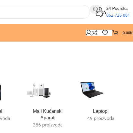
24 Podrška
062 726 881
0.00
K
li
Mali Kućanski
Laptopi
zvoda
Aparati
49 proizvoda
366 proizvoda