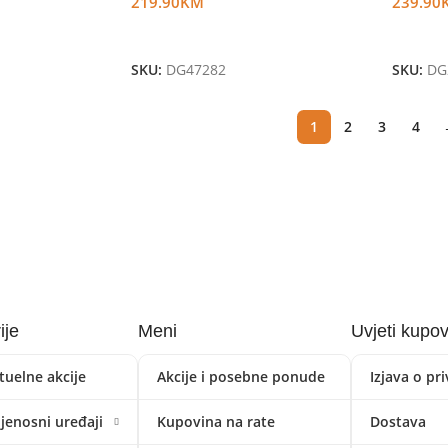
219.90
KM
239.90
Dodaj U Korpu
Dodaj 
SKU:
DG47282
SKU:
DG
1
2
3
4
ije
Meni
Uvjeti kupo
tuelne akcije
Akcije i posebne ponude
Izjava o pr
ijenosni uređaji
Kupovina na rate
Dostava