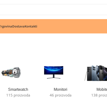
🔥 Pogledajte aktuelne akcije 🔥
Trgovina
Dostava
Kontakti
Smartwatch
Monitori
Mobite
115 proizvoda
46 proizvoda
138 proi