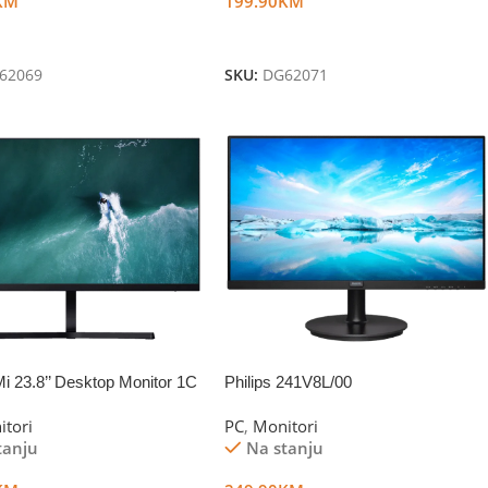
KM
199.90
KM
U Korpu
Dodaj U Korpu
62069
SKU:
DG62071
i 23.8’’ Desktop Monitor 1C
Philips 241V8L/00
itori
PC
,
Monitori
tanju
Na stanju