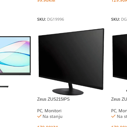
Dodaj U Korpu
Dodaj 
SKU:
DG19996
SKU:
DG
Zeus ZUS215IPS
Zeus Z
PC
,
Monitori
PC
,
Mon
Na stanju
Na s