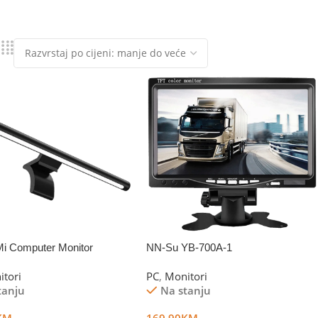
Mi Computer Monitor
NN-Su YB-700A-1
 Lamp 1S
itori
PC
,
Monitori
tanju
Na stanju
KM
169.90
KM