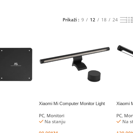
Prikaži
9
12
18
24
Xiaomi Mi Computer Monitor Light
Xiaomi 
Bar
Hanging
PC
,
Monitori
PC
,
Mon
Na stanju
Na s
99.90
KM
129.90