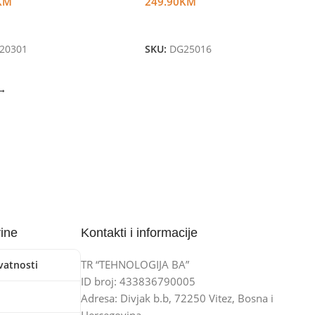
KM
249.90
KM
U Korpu
Dodaj U Korpu
20301
SKU:
DG25016
→
vine
Kontakti i informacije
TR “TEHNOLOGIJA BA”
ivatnosti
ID broj: 433836790005
Adresa: Divjak b.b, 72250 Vitez, Bosna i
Hercegovina