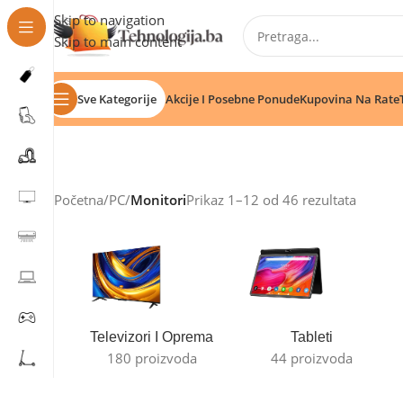
Skip to navigation
Skip to main content
Sve Kategorije
Akcije I Posebne Ponude
Kupovina Na Rate
Početna
/
PC
/
Monitori
Prikaz 1–12 od 46 rezultata
Televizori I Oprema
Tableti
180 proizvoda
44 proizvoda