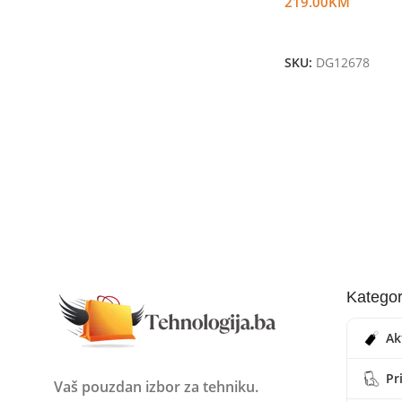
219.00
KM
Dodaj U Korpu
SKU:
DG12678
Kategor
Ak
Pr
Vaš pouzdan izbor za tehniku.