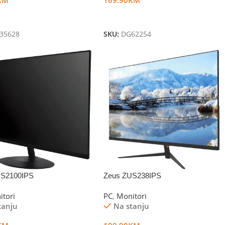
U Korpu
Dodaj U Korpu
35628
SKU:
DG62254
US2100IPS
Zeus ZUS238IPS
itori
PC
,
Monitori
tanju
Na stanju