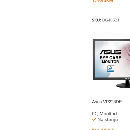
179.90
KM
Dodaj U Korpu
SKU:
DG46521
Asus VP228DE
PC
,
Monitori
Na stanju