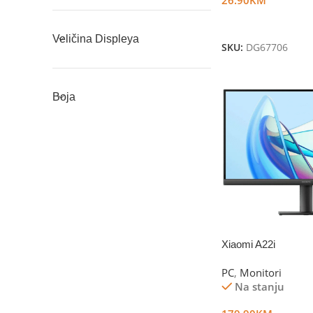
Dodaj U Korpu
Veličina Displeya
SKU:
DG67706
Boja
Xiaomi A22i
PC
,
Monitori
Na stanju